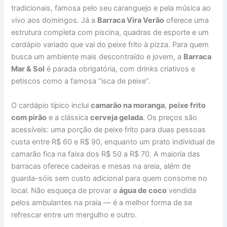
tradicionais, famosa pelo seu caranguejo e pela música ao
vivo aos domingos. Já a
Barraca Vira Verão
oferece uma
estrutura completa com piscina, quadras de esporte e um
cardápio variado que vai do peixe frito à pizza. Para quem
busca um ambiente mais descontraído e jovem, a
Barraca
Mar & Sol
é parada obrigatória, com drinks criativos e
petiscos como a famosa “isca de peixe”.
O cardápio típico inclui
camarão na moranga
,
peixe frito
com pirão
e a clássica
cerveja gelada
. Os preços são
acessíveis: uma porção de peixe frito para duas pessoas
custa entre R$ 60 e R$ 90, enquanto um prato individual de
camarão fica na faixa dos R$ 50 a R$ 70. A maioria das
barracas oferece cadeiras e mesas na areia, além de
guarda-sóis sem custo adicional para quem consome no
local. Não esqueça de provar a
água de coco
vendida
pelos ambulantes na praia — é a melhor forma de se
refrescar entre um mergulho e outro.