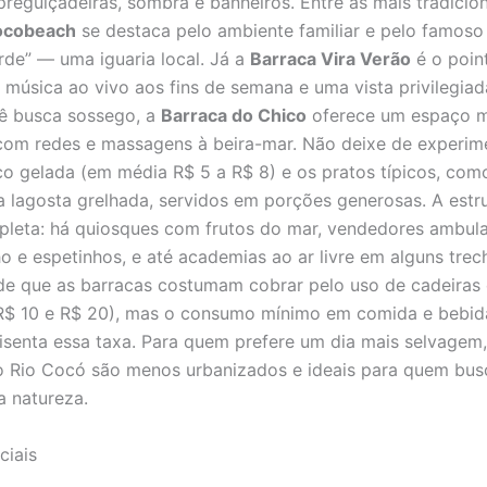
preguiçadeiras, sombra e banheiros. Entre as mais tradicion
ocobeach
se destaca pelo ambiente familiar e pelo famoso
erde” — uma iguaria local. Já a
Barraca Vira Verão
é o poin
 música ao vivo aos fins de semana e uma vista privilegiad
ê busca sossego, a
Barraca do Chico
oferece um espaço m
com redes e massagens à beira-mar. Não deixe de experim
o gelada (em média R$ 5 a R$ 8) e os pratos típicos, com
a lagosta grelhada, servidos em porções generosas. A estr
pleta: há quiosques com frutos do mar, vendedores ambul
ho e espetinhos, e até academias ao ar livre em alguns trec
e que as barracas costumam cobrar pelo uso de cadeiras 
 R$ 10 e R$ 20), mas o consumo mínimo em comida e bebid
isenta essa taxa. Para quem prefere um dia mais selvagem,
 Rio Cocó são menos urbanizados e ideais para quem bus
a natureza.
ciais