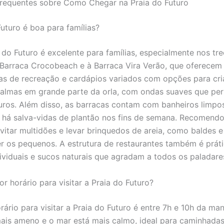
requentes sobre Como Chegar na Praia do Futuro
Futuro é boa para famílias?
a do Futuro é excelente para famílias, especialmente nos tr
Barraca Crocobeach e à Barraca Vira Verão, que oferecem 
reas de recreação e cardápios variados com opções para cri
almas em grande parte da orla, com ondas suaves que pe
ros. Além disso, as barracas contam com banheiros limpo
 e há salva-vidas de plantão nos fins de semana. Recomend
vitar multidões e levar brinquedos de areia, como baldes e
er os pequenos. A estrutura de restaurantes também é prát
ividuais e sucos naturais que agradam a todos os paladare
r horário para visitar a Praia do Futuro?
rário para visitar a Praia do Futuro é entre 7h e 10h da m
mais ameno e o mar está mais calmo, ideal para caminhadas