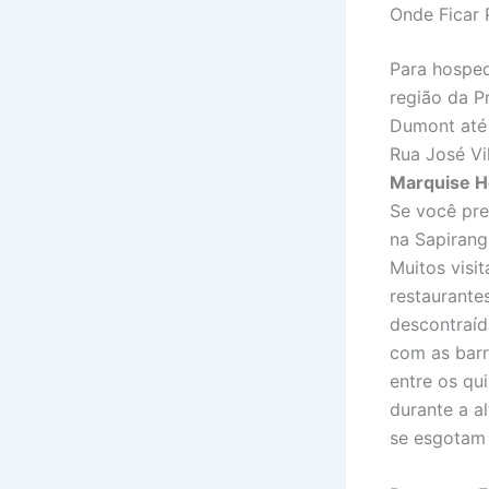
Onde Ficar 
Para hospe
região da P
Dumont até 
Rua José Vi
Marquise H
Se você pre
na Sapiranga
Muitos visi
restaurante
descontraíd
com as barr
entre os qu
durante a a
se esgotam 