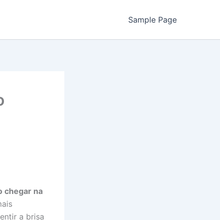
Sample Page
o
 chegar na
mais
ntir a brisa