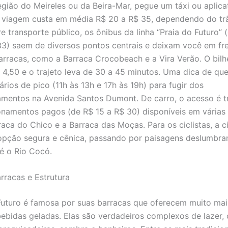
região do Meireles ou da Beira-Mar, pegue um táxi ou aplica
 viagem custa em média R$ 20 a R$ 35, dependendo do trâ
e transporte público, os ônibus da linha “Praia do Futuro”
3) saem de diversos pontos centrais e deixam você em fre
barracas, como a Barraca Crocobeach e a Vira Verão. O bilh
 4,50 e o trajeto leva de 30 a 45 minutos. Uma dica de q
ários de pico (11h às 13h e 17h às 19h) para fugir dos
mentos na Avenida Santos Dumont. De carro, o acesso é tr
namentos pagos (de R$ 15 a R$ 30) disponíveis em várias 
aca do Chico e a Barraca das Moças. Para os ciclistas, a c
opção segura e cênica, passando por paisagens deslumbra
é o Rio Cocó.
rracas e Estrutura
Futuro é famosa por suas barracas que oferecem muito ma
bebidas geladas. Elas são verdadeiros complexos de lazer,