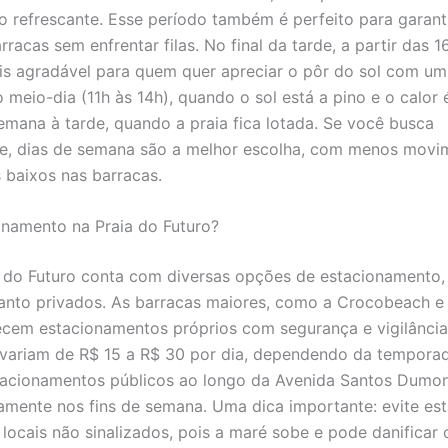
 refrescante. Esse período também é perfeito para garan
rracas sem enfrentar filas. No final da tarde, a partir das 1
is agradável para quem quer apreciar o pôr do sol com um
 meio-dia (11h às 14h), quando o sol está a pino e o calor é
semana à tarde, quando a praia fica lotada. Se você busca
de, dias de semana são a melhor escolha, com menos movi
 baixos nas barracas.
namento na Praia do Futuro?
a do Futuro conta com diversas opções de estacionamento,
anto privados. As barracas maiores, como a Crocobeach e 
ecem estacionamentos próprios com segurança e vigilânci
variam de R$ 15 a R$ 30 por dia, dependendo da tempora
acionamentos públicos ao longo da Avenida Santos Dumon
amente nos fins de semana. Uma dica importante: evite est
 locais não sinalizados, pois a maré sobe e pode danificar 