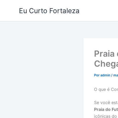
Ir
Eu Curto Fortaleza
para
o
conteúdo
Praia
Cheg
Por
admin
/
ma
O que é Com
Se você est
Praia do Fu
icônicas do 