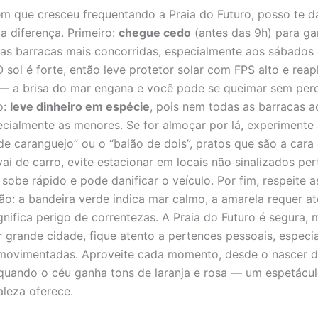
 que cresceu frequentando a Praia do Futuro, posso te d
a diferença. Primeiro:
chegue cedo
(antes das 9h) para ga
as barracas mais concorridas, especialmente aos sábados 
 sol é forte, então leve protetor solar com FPS alto e reap
— a brisa do mar engana e você pode se queimar sem perc
o:
leve dinheiro em espécie
, pois nem todas as barracas a
ecialmente as menores. Se for almoçar por lá, experimente
de caranguejo” ou o “baião de dois”, pratos que são a cara
ai de carro, evite estacionar em locais não sinalizados per
 sobe rápido e pode danificar o veículo. Por fim, respeite 
ção: a bandeira verde indica mar calmo, a amarela requer at
gnifica perigo de correntezas. A Praia do Futuro é segura,
 grande cidade, fique atento a pertences pessoais, espec
movimentadas. Aproveite cada momento, desde o nascer do
 quando o céu ganha tons de laranja e rosa — um espetácul
aleza oferece.