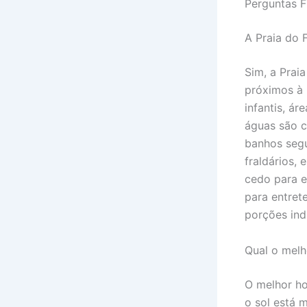
Perguntas F
A Praia do 
Sim, a Prai
próximos à 
infantis, á
águas são c
banhos segu
fraldários,
cedo para e
para entret
porções ind
Qual o melho
O melhor ho
o sol está 