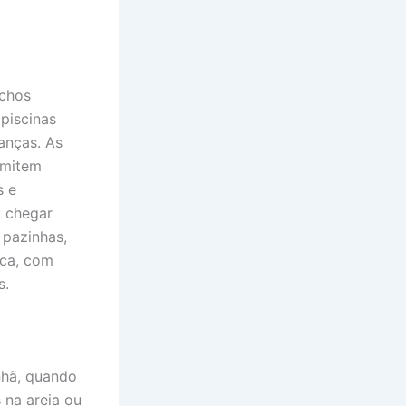
echos
piscinas
anças. As
rmitem
s e
o chegar
 pazinhas,
ica, com
s.
anhã, quando
 na areia ou