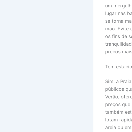
um mergulho
lugar nas ba
se torna ma
mão. Evite o
os fins de 
tranquilida
preços mais
Tem estacio
Sim, a Prai
públicos qu
Verão, ofer
preços que 
também est
lotam rapid
areia ou em