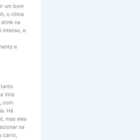
tir um bom
6h, o clima
 drink na
 intenso, e
mento e
 tanto
a Vira
a, com
da. Há
t, mas eles
acionar na
o carro,