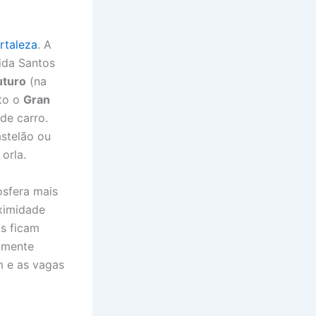
rtaleza
. A
ida Santos
uturo
(na
nto o
Gran
de carro.
astelão ou
orla.
osfera mais
oximidade
s ficam
almente
m e as vagas