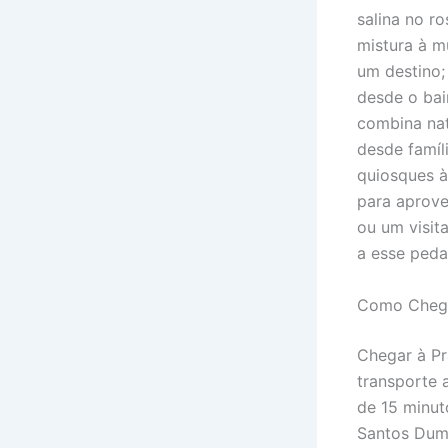
salina no r
mistura à m
um destino;
desde o bai
combina nat
desde famíl
quiosques à
para aprove
ou um visit
a esse peda
Como Chega
Chegar à Pr
transporte 
de 15 minut
Santos Dumo