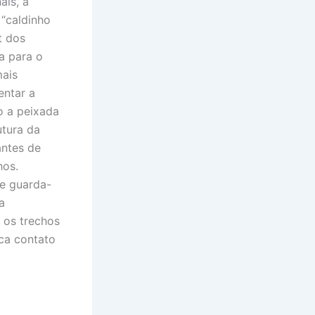
ais, a
 “caldinho
t dos
a para o
ais
entar a
o a peixada
utura da
antes de
hos.
e guarda-
a
 os trechos
ca contato