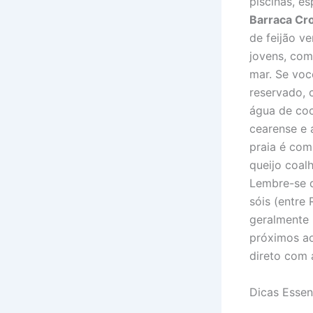
piscinas, es
Barraca Cr
de feijão v
jovens, com
mar. Se voc
reservado, 
água de coc
cearense e 
praia é com
queijo coal
Lembre-se d
sóis (entre
geralmente 
próximos ao
direto com 
Dicas Essen