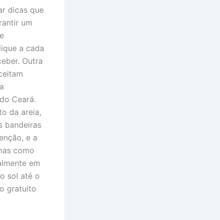
ar dicas que
rantir um
e
lique a cada
eber. Outra
ceitam
 a
 do Ceará.
to da areia,
as bandeiras
enção, e a
 mas como
ialmente em
 sol até o
o gratuito