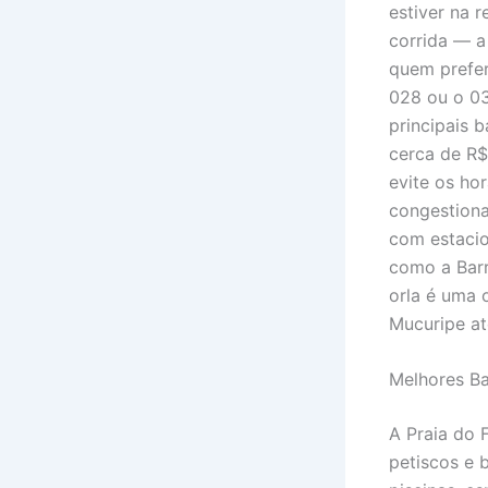
estiver na 
corrida — a
quem prefer
028 ou o 03
principais 
cerca de R$
evite os hor
congestiona
com estacio
como a Barr
orla é uma 
Mucuripe at
Melhores Ba
A Praia do 
petiscos e 