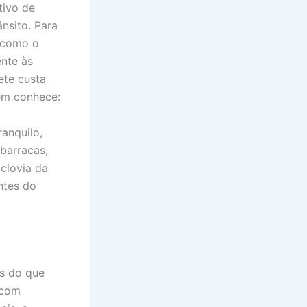
tivo de
nsito. Para
 (como o
nte às
ete custa
uem conhece:
anquilo,
barracas,
iclovia da
ntes do
is do que
 com