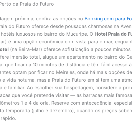
Perto da Praia do Futuro
dagem próxima, confira as opções no
Booking.com para Fo
raia do Futuro oferece desde pousadas charmosas na Aven
hotéis luxuosos no bairro do Mucuripe. O
Hotel Praia do F
lar) é uma opção econômica com vista para o mar, enqua
otel
(na Beira-Mar) oferece sofisticação a poucos minutos 
fere imersão total, alugue um apartamento no bairro do C
, que ficam a 10 minutos de distância e têm fácil acesso à 
tantes optam por ficar no Meireles, onde há mais opções de
s e vida noturna, mas a Praia do Futuro em si tem uma atm
a e familiar. Ao escolher sua hospedagem, considere a pr
acas que você pretende visitar — as barracas mais famosa
ilômetros 1 e 4 da orla. Reserve com antecedência, especi
lta temporada (julho e dezembro), quando os preços sobe
rápido.