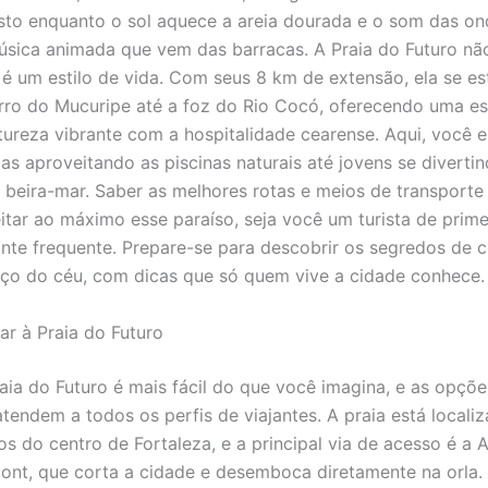
osto enquanto o sol aquece a areia dourada e o som das on
úsica animada que vem das barracas. A Praia do Futuro nã
 é um estilo de vida. Com seus 8 km de extensão, ela se e
rro do Mucuripe até a foz do Rio Cocó, oferecendo uma es
ureza vibrante com a hospitalidade cearense. Aqui, você 
ias aproveitando as piscinas naturais até jovens se diverti
 beira-mar. Saber as melhores rotas e meios de transporte 
itar ao máximo esse paraíso, seja você um turista de prim
ante frequente. Prepare-se para descobrir os segredos de
ço do céu, com dicas que só quem vive a cidade conhece.
r à Praia do Futuro
aia do Futuro é mais fácil do que você imagina, e as opçõe
atendem a todos os perfis de viajantes. A praia está locali
os do centro de Fortaleza, e a principal via de acesso é a 
nt, que corta a cidade e desemboca diretamente na orla.