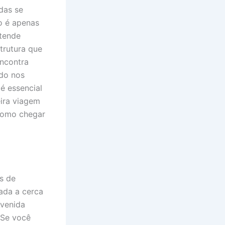
das se
o é apenas
stende
trutura que
encontra
ndo nos
é essencial
eira viagem
 como chegar
s de
zada a cerca
Avenida
 Se você