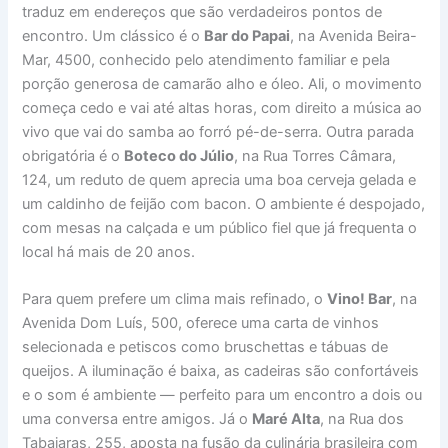
traduz em endereços que são verdadeiros pontos de
encontro. Um clássico é o
Bar do Papai
, na Avenida Beira-
Mar, 4500, conhecido pelo atendimento familiar e pela
porção generosa de camarão alho e óleo. Ali, o movimento
começa cedo e vai até altas horas, com direito a música ao
vivo que vai do samba ao forró pé-de-serra. Outra parada
obrigatória é o
Boteco do Júlio
, na Rua Torres Câmara,
124, um reduto de quem aprecia uma boa cerveja gelada e
um caldinho de feijão com bacon. O ambiente é despojado,
com mesas na calçada e um público fiel que já frequenta o
local há mais de 20 anos.
Para quem prefere um clima mais refinado, o
Vino! Bar
, na
Avenida Dom Luís, 500, oferece uma carta de vinhos
selecionada e petiscos como bruschettas e tábuas de
queijos. A iluminação é baixa, as cadeiras são confortáveis
e o som é ambiente — perfeito para um encontro a dois ou
uma conversa entre amigos. Já o
Maré Alta
, na Rua dos
Tabajaras, 255, aposta na fusão da culinária brasileira com