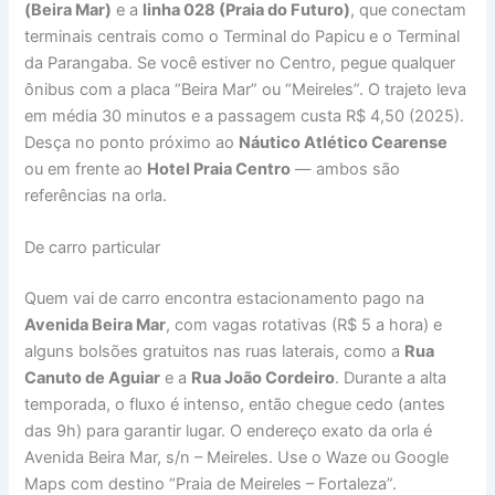
(Beira Mar)
e a
linha 028 (Praia do Futuro)
, que conectam
terminais centrais como o Terminal do Papicu e o Terminal
da Parangaba. Se você estiver no Centro, pegue qualquer
ônibus com a placa “Beira Mar” ou “Meireles”. O trajeto leva
em média 30 minutos e a passagem custa R$ 4,50 (2025).
Desça no ponto próximo ao
Náutico Atlético Cearense
ou em frente ao
Hotel Praia Centro
— ambos são
referências na orla.
De carro particular
Quem vai de carro encontra estacionamento pago na
Avenida Beira Mar
, com vagas rotativas (R$ 5 a hora) e
alguns bolsões gratuitos nas ruas laterais, como a
Rua
Canuto de Aguiar
e a
Rua João Cordeiro
. Durante a alta
temporada, o fluxo é intenso, então chegue cedo (antes
das 9h) para garantir lugar. O endereço exato da orla é
Avenida Beira Mar, s/n – Meireles. Use o Waze ou Google
Maps com destino “Praia de Meireles – Fortaleza”.