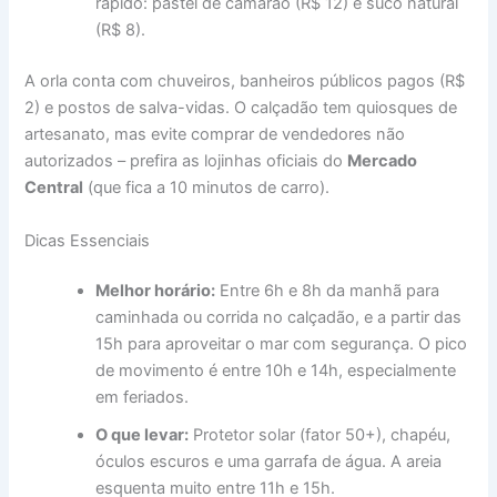
rápido: pastel de camarão (R$ 12) e suco natural
(R$ 8).
A orla conta com chuveiros, banheiros públicos pagos (R$
2) e postos de salva-vidas. O calçadão tem quiosques de
artesanato, mas evite comprar de vendedores não
autorizados – prefira as lojinhas oficiais do
Mercado
Central
(que fica a 10 minutos de carro).
Dicas Essenciais
Melhor horário:
Entre 6h e 8h da manhã para
caminhada ou corrida no calçadão, e a partir das
15h para aproveitar o mar com segurança. O pico
de movimento é entre 10h e 14h, especialmente
em feriados.
O que levar:
Protetor solar (fator 50+), chapéu,
óculos escuros e uma garrafa de água. A areia
esquenta muito entre 11h e 15h.