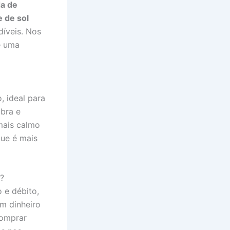
da de
 de sol
íveis. Nos
 uma
, ideal para
bra e
mais calmo
que é mais
o?
 e débito,
m dinheiro
comprar