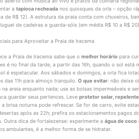
o aberto com música ao vivo e pratos da culinária regiona
entar a
tapioca recheada
nos quiosques da orla – opção rá
ca de R$ 12). A estrutura da praia conta com chuveiros, ba
aluguel de cadeiras e guarda-sóis (em média R$ 10 a R$ 20)
ciais para Aproveitar a Praia de Iracema
ce a Praia de Iracema sabe que o
melhor horário
para cur
es é no final da tarde, a partir das 16h, quando o sol está
sol é espetacular. Aos sábados e domingos, a orla fica lota
s das 11h para almoço tranquilo.
O que evitar
: não deixe o
ta na areia enquanto nada; use as bolsas impermeáveis e s
aca guardar seus pertences. Leve
protetor solar, repelent
 a brisa noturna pode refrescar. Se for de carro, evite est
desertas após as 22h; prefira os estacionamentos pagos d
s. Outra dica de fortalezense: experimente a
água de coco
os ambulantes, é a melhor forma de se hidratar.