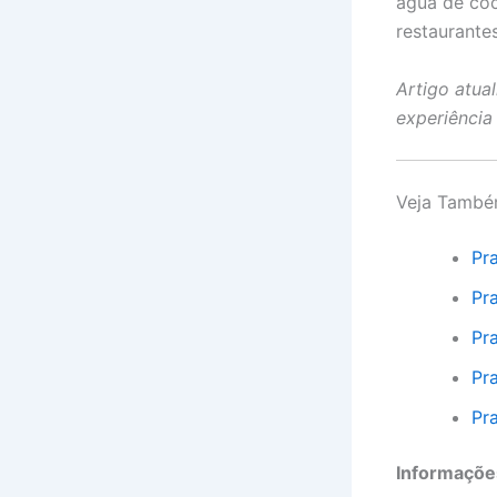
água de coc
restaurante
Artigo atua
experiência
Veja Tamb
Pr
Pr
Pr
Pr
Pr
Informações