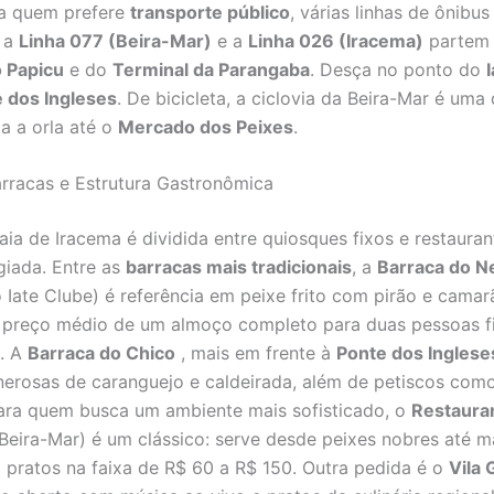
ra quem prefere
transporte público
, várias linhas de ônibu
: a
Linha 077 (Beira-Mar)
e a
Linha 026 (Iracema)
partem
o Papicu
e do
Terminal da Parangaba
. Desça no ponto do
 dos Ingleses
. De bicicleta, a ciclovia da Beira-Mar é uma 
a a orla até o
Mercado dos Peixes
.
rracas e Estrutura Gastronômica
raia de Iracema é dividida entre quiosques fixos e restaura
egiada. Entre as
barracas mais tradicionais
, a
Barraca do 
 Iate Clube) é referência em peixe frito com pirão e camar
preço médio de um almoço completo para duas pessoas fi
0. A
Barraca do Chico
, mais em frente à
Ponte dos Inglese
erosas de caranguejo e caldeirada, além de petiscos como
ara quem busca um ambiente mais sofisticado, o
Restaura
Beira-Mar) é um clássico: serve desde peixes nobres até m
 pratos na faixa de R$ 60 a R$ 150. Outra pedida é o
Vila 