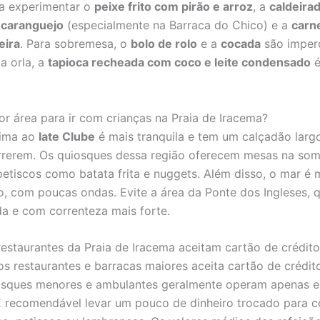
a experimentar o
peixe frito com pirão e arroz
, a
caldeira
o
caranguejo
(especialmente na Barraca do Chico) e a
carne
eira
. Para sobremesa, o
bolo de rolo
e a
cocada
são imperd
a orla, a
tapioca recheada com coco e leite condensado
é
or área para ir com crianças na Praia de Iracema?
xima ao
Iate Clube
é mais tranquila e tem um calçadão largo
rrerem. Os quiosques dessa região oferecem mesas na som
etiscos como batata frita e nuggets. Além disso, o mar é 
o, com poucas ondas. Evite a área da Ponte dos Ingleses, 
 e com correnteza mais forte.
restaurantes da Praia de Iracema aceitam cartão de crédit
os restaurantes e barracas maiores aceita cartão de crédito
osques menores e ambulantes geralmente operam apenas e
 É recomendável levar um pouco de dinheiro trocado para 