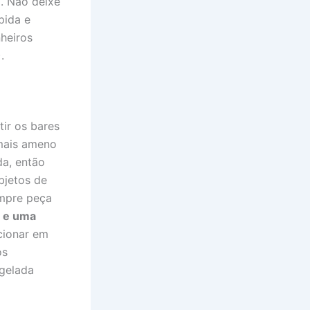
l. Não deixe
pida e
nheiros
.
tir os bares
 mais ameno
da, então
bjetos de
empre peça
e e uma
acionar em
os
gelada