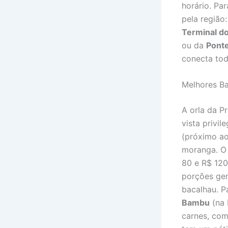
horário. Pa
pela região
Terminal d
ou da
Ponte
conecta tod
Melhores Ba
A orla da P
vista privil
(próximo ao
moranga. O 
80 e R$ 12
porções gen
bacalhau. P
Bambu
(na 
carnes, com