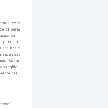
entada, com
 de câmeras
eciso ter
e próximo à
s escuras e
arracas são
cia. Se for
 da região.
lmente nas
racema?