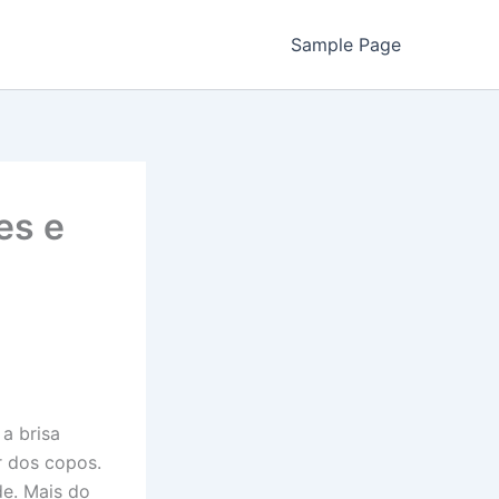
Sample Page
es e
 a brisa
r dos copos.
e. Mais do