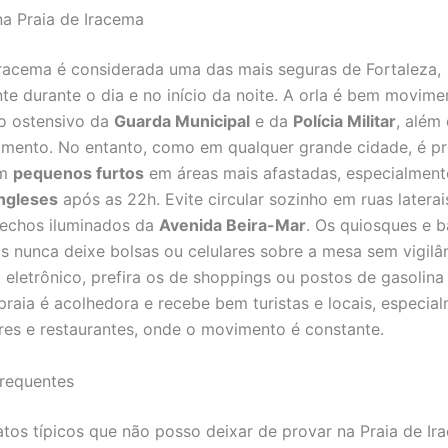
a Praia de Iracema
Iracema é considerada uma das mais seguras de Fortaleza,
te durante o dia e no início da noite. A orla é bem movim
o ostensivo da
Guarda Municipal
e da
Polícia Militar
, além
mento. No entanto, como em qualquer grande cidade, é pr
om
pequenos furtos
em áreas mais afastadas, especialment
Ingleses
após as 22h. Evite circular sozinho em ruas laterai
trechos iluminados da
Avenida Beira-Mar
. Os quiosques e b
s nunca deixe bolsas ou celulares sobre a mesa sem vigilân
a eletrônico, prefira os de shoppings ou postos de gasolina
 praia é acolhedora e recebe bem turistas e locais, especia
res e restaurantes, onde o movimento é constante.
requentes
atos típicos que não posso deixar de provar na Praia de I