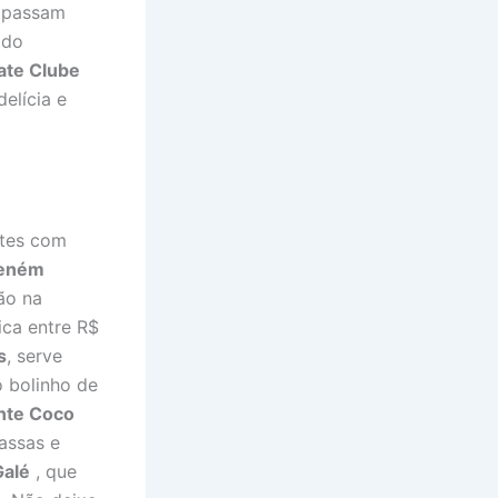
s passam
 do
Iate Clube
delícia e
ntes com
Neném
ão na
ca entre R$
s
, serve
 bolinho de
nte Coco
assas e
Galé
, que