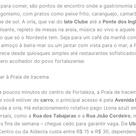
 para comer, são pontos de encontro onde a gastronomia 
gonismo, com pratos como peixe frito, caranguejo, camar
e de sol. A orla, que vai do
Iate Clube
até a
Ponte dos Ing
lsante, repleto de mesas na areia, música ao vivo e aquele
o que só o Nordeste tem. Seja para um café da manhã co
 almoço à beira-mar ou um jantar com vista para o mar, a 
rece desde quiosques simples até restaurantes sofisticado
ro acolhedor do povo fortalezense.
r à Praia de Iracema
a poucos minutos do centro de Fortaleza, a Praia de Irace
Se você estiver de
carro
, o principal acesso é pela
Avenida 
oda a orla. Há estacionamento rotativo pago (zona azul) e
ersais, como a
Rua dos Tabajaras
e a
Rua João Cordeiro
, 
os fins de semana – chegue cedo para garantir vaga. De
Ub
Centro ou da Aldeota custa entre R$ 15 e R$ 30, dependen