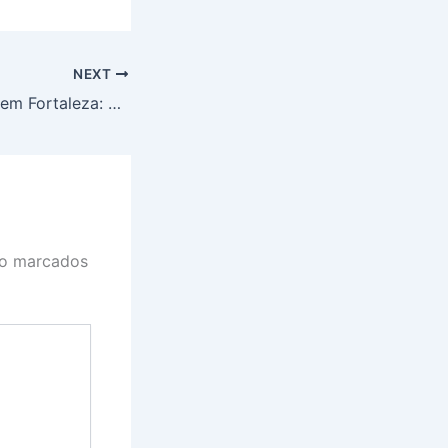
NEXT
Praia de Meireles em Fortaleza: Como Chegar
ão marcados