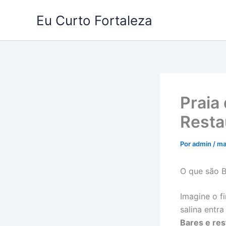
Ir
Eu Curto Fortaleza
para
o
conteúdo
Praia
Resta
Por
admin
/
ma
O que são B
Imagine o fi
salina entr
Bares e res