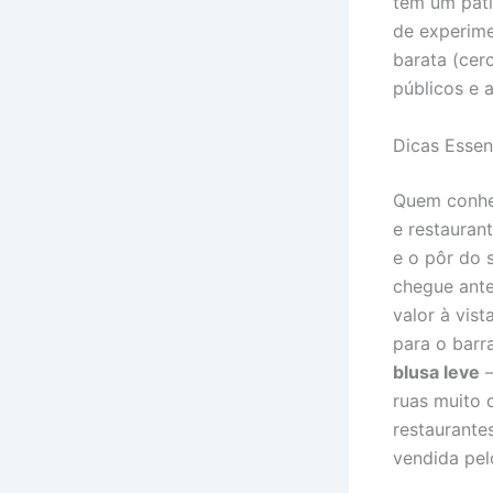
tem um páti
de experim
barata (cer
públicos e 
Dicas Essen
Quem conhe
e restaurant
e o pôr do 
chegue ante
valor à vis
para o barr
blusa leve
–
ruas muito 
restaurante
vendida pel