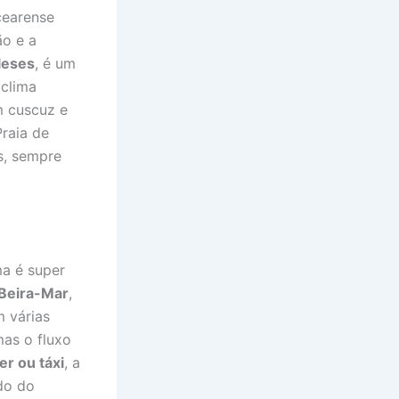
cearense
ão e a
leses
, é um
 clima
m cuscuz e
Praia de
s, sempre
ma é super
Beira-Mar
,
m várias
mas o fluxo
er ou táxi
, a
do do