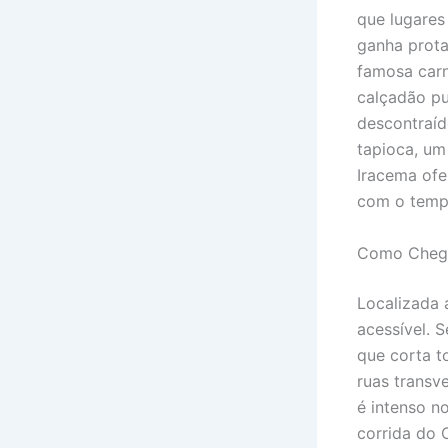
que lugares
ganha prota
famosa carn
calçadão pu
descontraíd
tapioca, um
Iracema ofe
com o tempe
Como Chega
Localizada 
acessível. 
que corta t
ruas transv
é intenso n
corrida do 