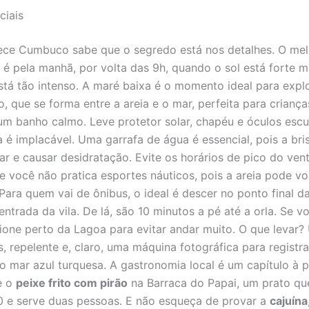
ciais
ce Cumbuco sabe que o segredo está nos detalhes. O mel
 é pela manhã, por volta das 9h, quando o sol está forte 
stá tão intenso. A maré baixa é o momento ideal para expl
 que se forma entre a areia e o mar, perfeita para criança
m banho calmo. Leve protetor solar, chapéu e óculos escu
a é implacável. Uma garrafa de água é essencial, pois a bri
r e causar desidratação. Evite os horários de pico do vent
se você não pratica esportes náuticos, pois a areia pode vo
Para quem vai de ônibus, o ideal é descer no ponto final da
entrada da vila. De lá, são 10 minutos a pé até a orla. Se v
cione perto da Lagoa para evitar andar muito. O que levar
s, repelente e, claro, uma máquina fotográfica para registr
o mar azul turquesa. A gastronomia local é um capítulo à p
e o
peixe frito com pirão
na Barraca do Papai, um prato qu
 e serve duas pessoas. E não esqueça de provar a
cajuína