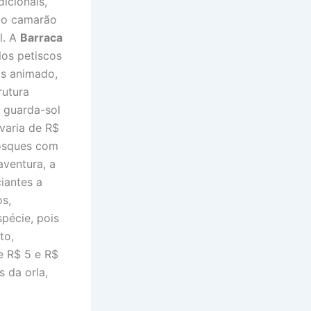
icionais,
ico camarão
l. A
Barraca
los petiscos
is animado,
rutura
 guarda-sol
varia de R$
iosques com
aventura, a
ciantes a
s,
pécie, pois
to,
e R$ 5 e R$
 da orla,