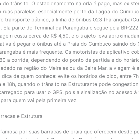
do trânsito. O estacionamento na orla é pago, mas exist
m ruas paralelas, especialmente perto da Lagoa do Cumbuc
e transporte público, a linha de ônibus 023 (Parangaba/C
a. Ela parte do Terminal da Parangaba e segue pela BR-222
agem custa cerca de R$ 4,50, e o trajeto leva aproximada
nativa é pegar o ônibus até a Praia do Cumbuco saindo do 
Parangaba é mais frequente. Os motoristas de aplicativo co
80 a corrida, dependendo do ponto de partida e do horári
pedado na região do Meireles ou da Beira Mar, a viagem é 
 dica de quem conhece: evite os horários de pico, entre 7h
 e 18h, quando o trânsito na Estruturante pode congestion
 carregado para usar o GPS, pois a sinalização no acesso à 
 para quem vai pela primeira vez.
rracas e Estrutura
amosa por suas barracas de praia que oferecem desde pe