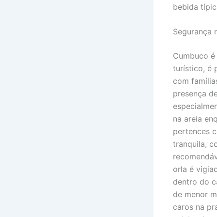
bebida típi
Segurança 
Cumbuco é 
turístico, 
com família
presença de
especialmen
na areia en
pertences c
tranquila, 
recomendáve
orla é vigia
dentro do c
de menor mo
caros na pr