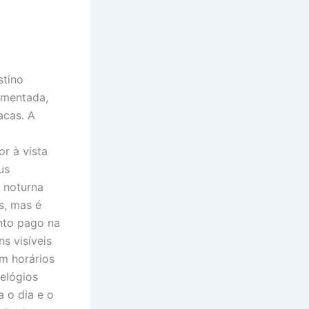
stino
vimentada,
acas. A
r à vista
us
 noturna
s, mas é
nto pago na
ns visíveis
m horários
elógios
 o dia e o