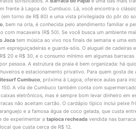
pratos sofisticados. A
Barraca do Papai
é uma das mais trad
em frente à Lagoa do Cumbuco. Lá, você encontra o cláss
(em torno de R$ 80) e uma vista privilegiada do pôr do so
o
, bem na orla, é conhecida pelo atendimento familiar e pe
ito com macaxeira (R$ 50). Se você busca um ambiente ma
o Joca
tem música ao vivo nos finais de semana e uma est
m espreguiçadeiras e guarda-sóis. O aluguel de cadeiras e
 R$ 20 e R$ 30, e o consumo mínimo em algumas barracas 
por pessoa. A estrutura da praia é bem organizada: há qu
chuveiros e estacionamento privativo. Para quem gosta de 
Kitesurf Cumbuco
, próxima à Lagoa, oferece aulas para ini
R$ 150. A vila de Cumbuco também conta com supermercado
 caixas eletrônicos, mas é sempre bom levar dinheiro em es
acas não aceitam cartão. O cardápio típico inclui peixe fri
ranguejo e a famosa água de coco gelada, que custa entr
e de experimentar a
tapioca recheada
vendida nas barracas
 local que custa cerca de R$ 12.