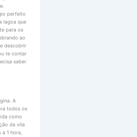
e.
io perfeito
a lagoa que
te para os
uebrando ao
 e descobrir
ou te contar
ecisa saber
gina. A
ara todos os
ecida como
ção da vila
 a 1 hora,