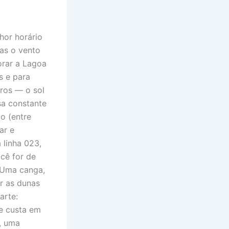
hor horário
mas o vento
orar a Lagoa
s e para
ros — o sol
sa constante
o (entre
ar e
 linha 023,
ocê for de
? Uma canga,
ar as dunas
arte:
e custa em
, uma