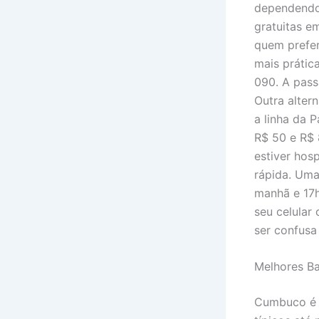
dependendo 
gratuitas e
quem prefer
mais prátic
090. A pass
Outra alter
a linha da 
R$ 50 e R$ 
estiver hos
rápida. Uma
manhã e 17h
seu celular
ser confusa
Melhores Ba
Cumbuco é f