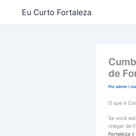
Ir
Eu Curto Fortaleza
para
o
conteúdo
Cumbu
de Fo
Por
admin
/
ma
O que é Co
Se você est
chegar de 
Fortaleza
é 