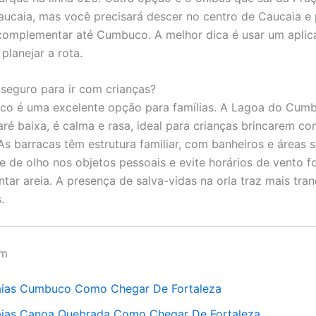
aucaia, mas você precisará descer no centro de Caucaia e
complementar até Cumbuco. A melhor dica é usar um aplic
planejar a rota.
eguro para ir com crianças?
o é uma excelente opção para famílias. A Lagoa do Cumb
ré baixa, é calma e rasa, ideal para crianças brincarem c
As barracas têm estrutura familiar, com banheiros e áreas
e de olho nos objetos pessoais e evite horários de vento f
tar areia. A presença de salva-vidas na orla traz mais tran
.
ém
aias Cumbuco Como Chegar De Fortaleza
aias Canoa Quebrada Como Chegar De Fortaleza