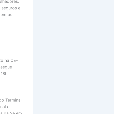
olhedores.
s seguros e
 bem os
ito na CE-
onsegue
 18h,
do Terminal
nal e
ça da Sé em