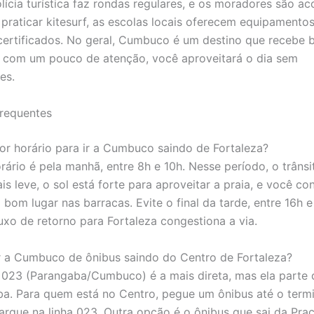
olícia turística faz rondas regulares, e os moradores são ac
 praticar kitesurf, as escolas locais oferecem equipamento
 certificados. No geral, Cumbuco é um destino que recebe
 e com um pouco de atenção, você aproveitará o dia sem
es.
requentes
or horário para ir a Cumbuco saindo de Fortaleza?
rário é pela manhã, entre 8h e 10h. Nesse período, o trâns
is leve, o sol está forte para aproveitar a praia, e você c
bom lugar nas barracas. Evite o final da tarde, entre 16h e
uxo de retorno para Fortaleza congestiona a via.
ir a Cumbuco de ônibus saindo do Centro de Fortaleza?
a 023 (Parangaba/Cumbuco) é a mais direta, mas ela parte 
a. Para quem está no Centro, pegue um ônibus até o termi
rque na linha 023. Outra opção é o ônibus que sai da Pra