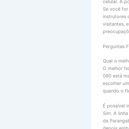
celular. A p
Se você for
instrutores
visitantes,
preocupaçõ
Perguntas F
Qual o melh
O melhor ho
090 está ma
escolher um 
quando o fl
É possível 
Sim. A linh
da Parangab
depois emba