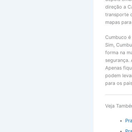
direção a C
transporte 
mapas para 
Cumbuco é s
Sim, Cumbuc
forma na ma
segurança. 
Apenas fiqu
podem levan
para os pais
Veja Tamb
Pr
Pr