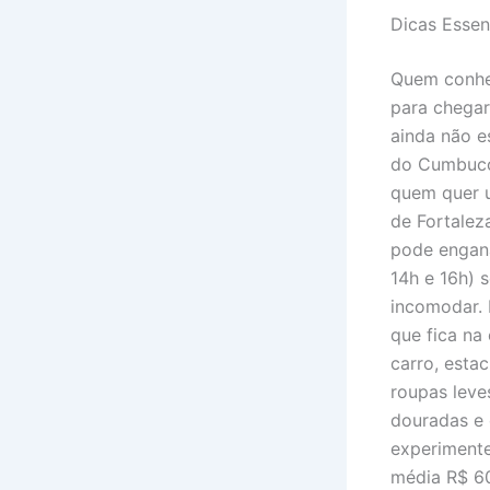
Dicas Essen
Quem conhe
para chegar
ainda não e
do Cumbuco,
quem quer u
de Fortalez
pode engana
14h e 16h) 
incomodar. 
que fica na 
carro, esta
roupas leve
douradas e 
experiment
média R$ 60