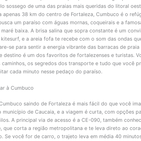
lo sossego de uma das praias mais queridas do litoral oest
a apenas 38 km do centro de Fortaleza, Cumbuco é o refúg
usca um paraíso com águas mornas, coqueirais e a famos
 maré baixa. A brisa salina que sopra constante é um convi
kitesurf, e a areia fofa te recebe com o som das ondas q
are-se para sentir a energia vibrante das barracas de praia
e destino é um dos favoritos de fortalezenses e turistas. V
 caminhos, os segredos dos transporte e tudo que você pr
itar cada minuto nesse pedaço do paraíso.
ar à Cumbuco
umbuco saindo de Fortaleza é mais fácil do que você ima
no município de Caucaia, e a viagem é curta, com opções p
tilos. A principal via de acesso é a CE-090, também conh
, que corta a região metropolitana e te leva direto ao cora
 Se você for de carro, o trajeto leva em média 40 minutos