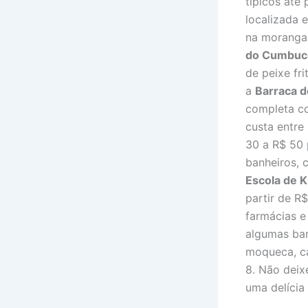
típicos até 
localizada 
na moranga 
do Cumbuc
de peixe fr
a
Barraca d
completa co
custa entre
30 a R$ 50 
banheiros, 
Escola de 
partir de 
farmácias e
algumas barr
moqueca, ca
8. Não deix
uma delícia