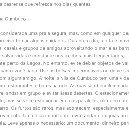
ca cearense que refresca nos dias quentes.
na Cumbuco
considerada uma praia segura, mas, como em qualquer de
é preciso tomar alguns cuidados. Durante o dia, a orla é mo
s, casais e grupos de amigos aproveitando o mar e as barr
 salva-vidas é constante nos trechos mais frequentados,
te perto da Lagoa. No entanto, evite deixar objetos de valo
quanto você nada. Use as bolsas impermeáveis ou deixe se
om algum amigo. À noite, a vila de Cumbuco tem uma vida
com restaurantes e bares na orla. As ruas são bem iluminada
l andar em grupo e evitar áreas desertas. O estacioname
do, mas se você estacionar em ruas paralelas, não deixe ite
arro. Os furtos são raros, mas acontecem, especialmente e
vimento. Uma dica importante: evite andar com joias ou r
aia. Leve apenas o necessário: um documento, dinheiro para