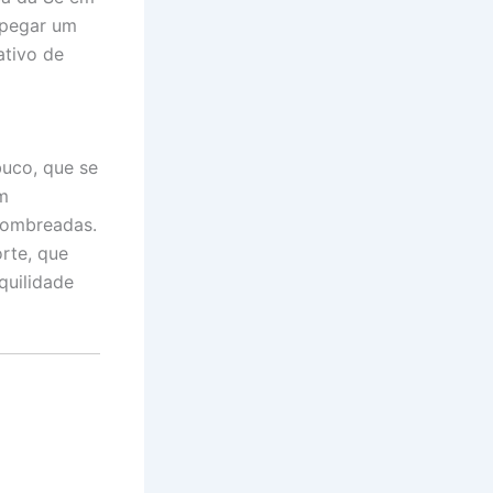
 pegar um
ativo de
uco, que se
om
 sombreadas.
orte, que
quilidade