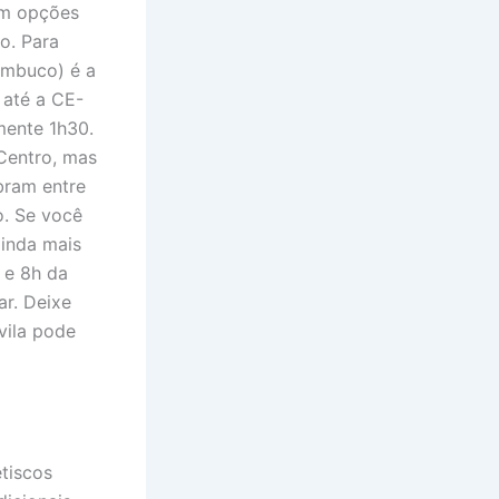
em opções
o. Para
umbuco) é a
 até a CE-
mente 1h30.
Centro, mas
bram entre
o. Se você
ainda mais
 e 8h da
ar. Deixe
vila pode
tiscos