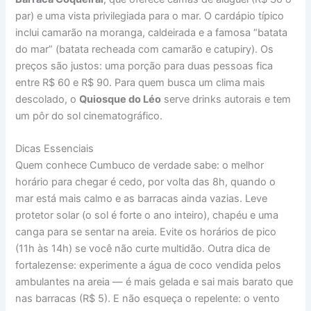
par) e uma vista privilegiada para o mar. O cardápio típico
inclui camarão na moranga, caldeirada e a famosa “batata
do mar” (batata recheada com camarão e catupiry). Os
preços são justos: uma porção para duas pessoas fica
entre R$ 60 e R$ 90. Para quem busca um clima mais
descolado, o
Quiosque do Léo
serve drinks autorais e tem
um pôr do sol cinematográfico.
Dicas Essenciais
Quem conhece Cumbuco de verdade sabe: o melhor
horário para chegar é cedo, por volta das 8h, quando o
mar está mais calmo e as barracas ainda vazias. Leve
protetor solar (o sol é forte o ano inteiro), chapéu e uma
canga para se sentar na areia. Evite os horários de pico
(11h às 14h) se você não curte multidão. Outra dica de
fortalezense: experimente a água de coco vendida pelos
ambulantes na areia — é mais gelada e sai mais barato que
nas barracas (R$ 5). E não esqueça o repelente: o vento