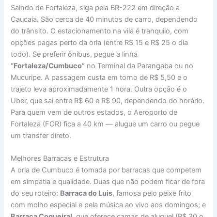
Saindo de Fortaleza, siga pela BR-222 em direção a
Caucaia. São cerca de 40 minutos de carro, dependendo
do trânsito. O estacionamento na vila é tranquilo, com
opções pagas perto da orla (entre R$ 15 e R$ 25 o dia
todo). Se preferir ônibus, pegue a linha
“Fortaleza/Cumbuco”
no Terminal da Parangaba ou no
Mucuripe. A passagem custa em torno de R$ 5,50 e o
trajeto leva aproximadamente 1 hora. Outra opção é o
Uber, que sai entre R$ 60 e R$ 90, dependendo do horário.
Para quem vem de outros estados, o Aeroporto de
Fortaleza (FOR) fica a 40 km — alugue um carro ou pegue
um transfer direto.
Melhores Barracas e Estrutura
A orla de Cumbuco é tomada por barracas que competem
em simpatia e qualidade. Duas que não podem ficar de fora
do seu roteiro:
Barraca do Luis
, famosa pelo peixe frito
com molho especial e pela música ao vivo aos domingos; e
Barraca Coqueiral
, que oferece camas de aluguel (R$ 30 o