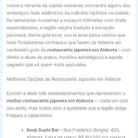
nobre e vibrante da capital cearense, concentra alguns dos
endereços mais autênticos da culinária nipônica na cidade.
De temakerias modernas a espaços intimistas com chefs
especializados, a região respira tradição e inovação
japonesa. Neste guia local, vou te levar pelos cantos que
todo fortalezense conhece e que fazem da Aldeota um
verdadeiro polo de
restaurante japones em Aldeota
– com
direito a dicas de pratos, horários estratégicos e aquele
segredo que só quem mora aqui sabe.
Melhores Opções de Restaurante Japones em Aldeota
Escolhi a dedo três estabelecimentos que representam o
melhor restaurante japones em Aldeota
— cada um com
seu estilo, mas todos com a qualidade que a região exige.
Prepare o caderninho:
Kenji Sushi Bar
– Rua Frederico Borges, 420,
Aldeota. Faixa de preço: R$ 80–150 por pessoa.