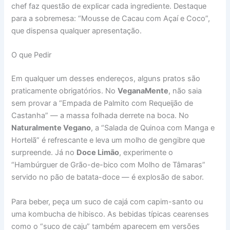
chef faz questão de explicar cada ingrediente. Destaque
para a sobremesa: “Mousse de Cacau com Açaí e Coco”,
que dispensa qualquer apresentação.
O que Pedir
Em qualquer um desses endereços, alguns pratos são
praticamente obrigatórios. No
VeganaMente
, não saia
sem provar a “Empada de Palmito com Requeijão de
Castanha” — a massa folhada derrete na boca. No
Naturalmente Vegano
, a “Salada de Quinoa com Manga e
Hortelã” é refrescante e leva um molho de gengibre que
surpreende. Já no
Doce Limão
, experimente o
“Hambúrguer de Grão-de-bico com Molho de Tâmaras”
servido no pão de batata-doce — é explosão de sabor.
Para beber, peça um suco de cajá com capim-santo ou
uma kombucha de hibisco. As bebidas típicas cearenses
como o “suco de caju” também aparecem em versões