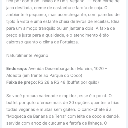
fica por conta do “Baião de Dois Vegano” — com carne de
jaca desfiada, creme de castanha e farofa de caju. O
ambiente é pequeno, mas aconchegante, com paredes de
tijolo à vista e uma estante cheia de livros de receitas. Ideal
para um almoço tranquilo ou um jantar a dois. A faixa de
preço é justa para a qualidade, e o atendimento é tão
caloroso quanto o clima de Fortaleza.
Naturalmente Vegano
Endereço:
Avenida Desembargador Moreira, 1020 –
Aldeota (em frente ao Parque do Cocó)
Faixa de preço:
R$ 28 a R$ 48 (buffet por quilo)
Se você procura variedade e rapidez, esse é o point. O
buffet por quilo oferece mais de 20 opções quentes e frias,
todas veganas e muitas sem glúten. O carro-chefe é a
“Moqueca de Banana da Terra” com leite de coco e dendê,
servida com arroz de cúrcuma e farofa de linhaça. O