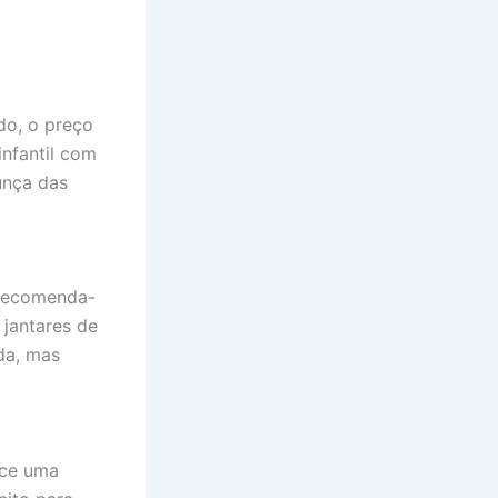
do, o preço
nfantil com
unça das
 Recomenda-
 jantares de
da, mas
ece uma