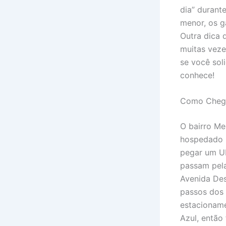
dia” durant
menor, os g
Outra dica 
muitas veze
se você sol
conhece!
Como Chega
O bairro Me
hospedado n
pegar um Ub
passam pela
Avenida Des
passos dos 
estacioname
Azul, então 