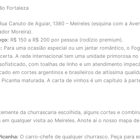
ão Fortaleza
ua Canuto de Aguiar, 1380 – Meireles (esquina com a Ave
dor Moreira).
eço:
R$ 150 a R$ 200 por pessoa (rodízio premium).
:
Para uma ocasião especial ou um jantar romântico, o Fo
 certa. A rede internacional tem uma unidade primorosa no 
sofisticado, com toalhas de linho e um atendimento impecá
ocado em cortes argentinos e brasileiros de altíssima quali
 Picanha maturada. A carta de vinhos é um capítulo à part
emente da churrascaria escolhida, alguns cortes e combi
s em qualquer visita ao Meireles. Anote aí o nosso mapa de
Picanha:
O carro-chefe de qualquer churrasco. Peça para e