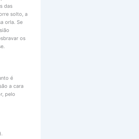
as das
orre solto, a
a orla. Se
sião
esbravar os
e.
unto é
são a cara
r, pelo
).