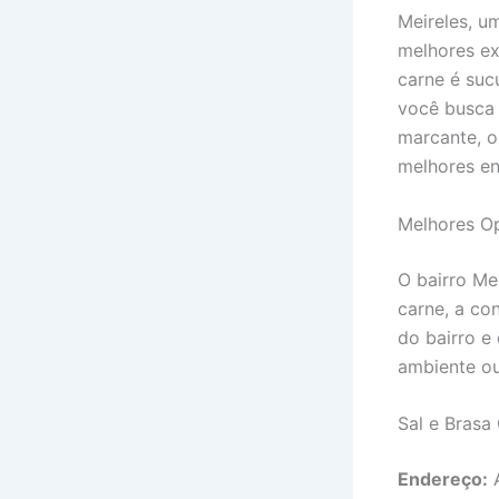
Meireles, u
melhores ex
carne é suc
você busca 
marcante, o
melhores en
Melhores Op
O bairro Me
carne, a co
do bairro e
ambiente ou
Sal e Brasa
Endereço:
A