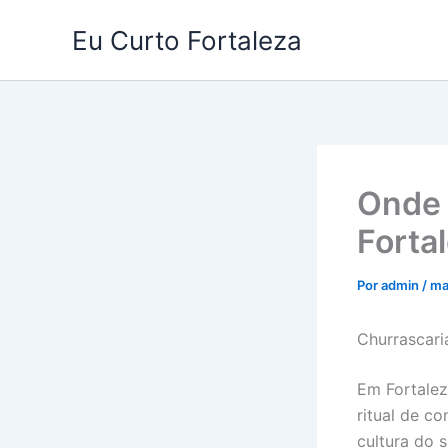
Ir
Eu Curto Fortaleza
para
o
conteúdo
Onde 
Forta
Por
admin
/
ma
Churrascari
Em Fortalez
ritual de c
cultura do 