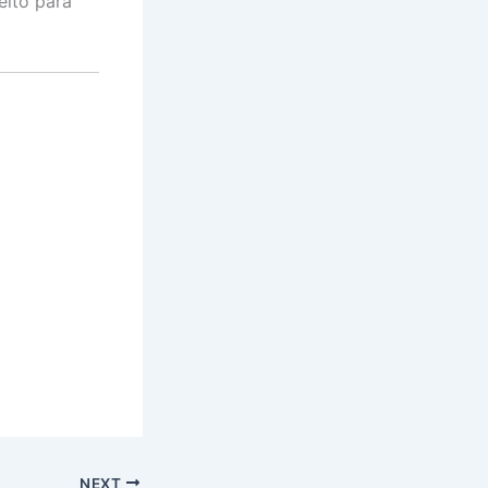
eito para
NEXT