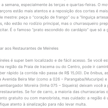
e a semana, especialmente às terças e quartas-feiras. O m
arçons estão mais atentos e a reposição dos cortes é mais
de mestre: peça o “coração de frango” ou a “linguiça artesa
s, não estão no rodízio principal, mas o churrasqueiro pre
icitar. É o famoso “prato escondido do cardápio” que só a 
r aos Restaurantes de Meireles
ireles é super bem localizado e de fácil acesso. Se você es
a região da Praia de Iracema ou do Centro, pode ir cami
er rápido (a corrida não passa de R$ 15,00). De ônibus, as
 Avenida Beira Mar (como a 026 – Parangaba/Mucuripe) e
embargador Moreira (linha 075 – Siqueira) deixam você a
restaurantes. Se for de carro, a maioria das churrascarias 
nto gratuito ou com manobrista, mas cuidado: a região é
fique atento à sinalização para não levar multa.