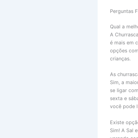
Perguntas F
Qual a melh
A Churrasca
é mais em c
opções como
crianças.
As churrasc
Sim, a maio
se ligar co
sexta e sáb
você pode l
Existe opçã
Sim! A Sal 