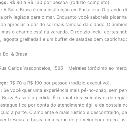
eço:
R$ 90 a R$ 130 por pessoa (rodízio completo).
:
A Sal e Brasa é uma instituição em Fortaleza. O grande di
ta privilegiada para o mar. Enquanto você saboreia picanha,
ode apreciar o pôr do sol mais famoso da cidade. O ambien
, mas o charme está na varanda. O rodízio inclui cortes nob
, lagosta grelhada!) e um buffet de saladas bem caprichad
a Boi & Brasa
ua Carlos Vasconcelos, 1585 – Meireles (próximo ao mer
eço:
R$ 70 a R$ 100 por pessoa (rodízio executivo).
:
Se você quer uma experiência mais pé-no-chão, sem per
o Boi & Brasa é a pedida. É o point dos executivos da regiã
estaque fica por conta do atendimento ágil e da costela n
culo à parte. O ambiente é mais rústico e descontraído, pe
er frescura e busca uma carne de primeira com preço just