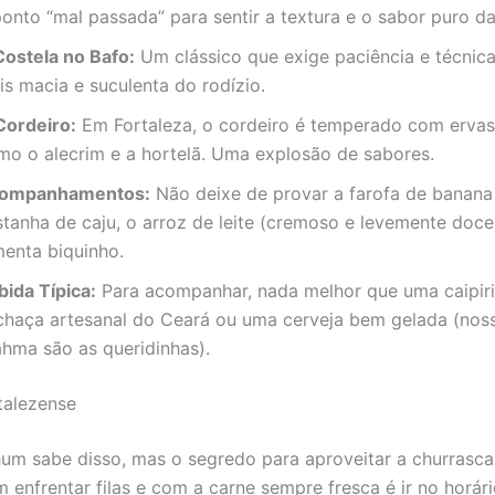
ponto “mal passada” para sentir a textura e o sabor puro da
Costela no Bafo:
Um clássico que exige paciência e técnica
is macia e suculenta do rodízio.
Cordeiro:
Em Fortaleza, o cordeiro é temperado com ervas 
mo o alecrim e a hortelã. Uma explosão de sabores.
ompanhamentos:
Não deixe de provar a farofa de banan
stanha de caju, o arroz de leite (cremoso e levemente doce
menta biquinho.
bida Típica:
Para acompanhar, nada melhor que uma caipir
chaça artesanal do Ceará ou uma cerveja bem gelada (nos
ahma são as queridinhas).
talezense
hum sabe disso, mas o segredo para aproveitar a churrasca
m enfrentar filas e com a carne sempre fresca é ir no horár