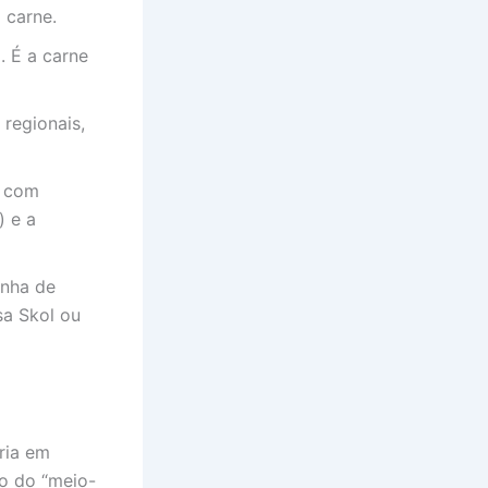
 carne.
. É a carne
regionais,
a com
) e a
inha de
sa Skol ou
ria em
io do “meio-