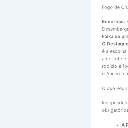
Fogo de Ch
Endereço:
R
Desembarga
Faixa de pr
O Destaque
é a escolha
ambiente é 
rodízio é f
o Ancho e a
O que Pedir
Independent
obrigatório
A 