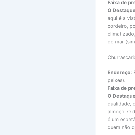
Faixa de pr
O Destaque
aqui é a vis
cordeiro, p
climatizado
do mar (sim
Churrascari
Endereço:
R
peixes).
Faixa de pr
O Destaque
qualidade, 
almoço. O d
é um espetá
quem não qu