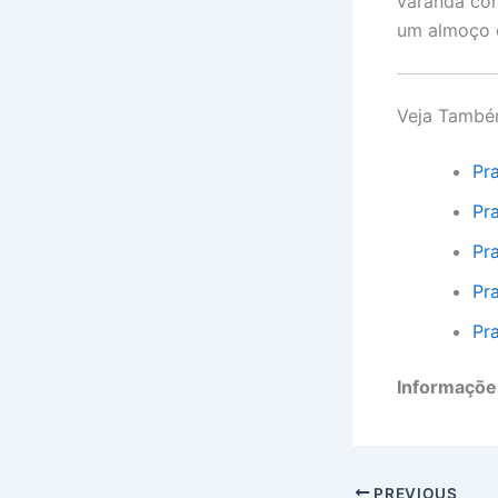
varanda com
um almoço 
Veja Tamb
Pr
Pr
Pr
Pr
Pr
Informações
PREVIOUS