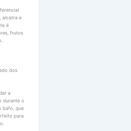
ferencial
 alcatra e
te é
res, frutos
o.
cado dos
der a
o durante o
o bafo, que
rfeito para
o.