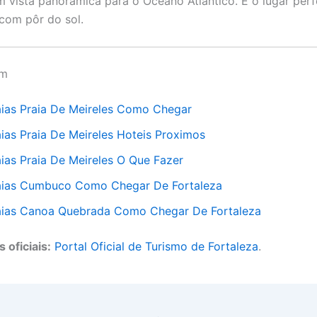
 vista panorâmica para o Oceano Atlântico. É o lugar perf
com pôr do sol.
ém
aias Praia De Meireles Como Chegar
aias Praia De Meireles Hoteis Proximos
aias Praia De Meireles O Que Fazer
aias Cumbuco Como Chegar De Fortaleza
aias Canoa Quebrada Como Chegar De Fortaleza
 oficiais:
Portal Oficial de Turismo de Fortaleza
.