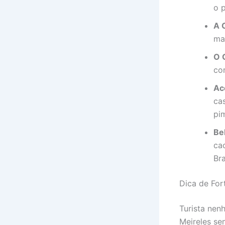
o 
A 
ma
O 
co
Ac
ca
pi
Be
ca
Br
Dica de For
Turista nen
Meireles se