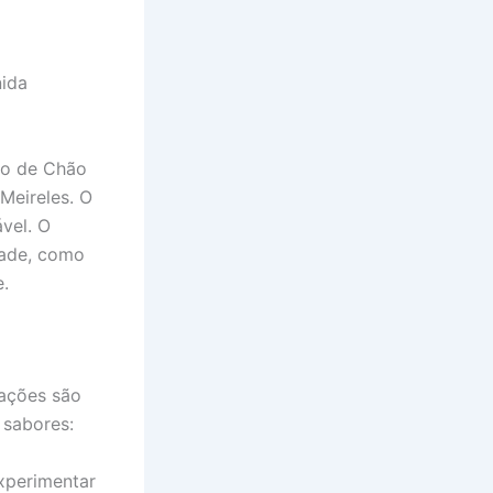
nida
go de Chão
Meireles. O
vel. O
dade, como
e.
nações são
 sabores:
xperimentar