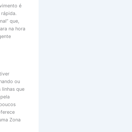
ovimento é
 rápida.
nal” que,
para na hora
gente
tiver
nhando ou
 linhas que
 pela
 poucos
oferece
 uma Zona