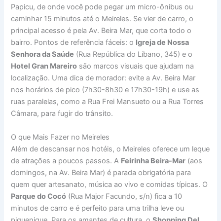
Papicu, de onde você pode pegar um micro-ônibus ou
caminhar 15 minutos até o Meireles. Se vier de carro, o
principal acesso é pela Av. Beira Mar, que corta todo o
bairro. Pontos de referência fáceis: o
Igreja de Nossa
Senhora da Saúde
(Rua República do Líbano, 345) e o
Hotel Gran Mareiro
são marcos visuais que ajudam na
localização. Uma dica de morador: evite a Av. Beira Mar
nos horários de pico (7h30-8h30 e 17h30-19h) e use as
ruas paralelas, como a Rua Frei Mansueto ou a Rua Torres
Câmara, para fugir do trânsito.
O que Mais Fazer no Meireles
Além de descansar nos hotéis, o Meireles oferece um leque
de atrações a poucos passos. A
Feirinha Beira-Mar
(aos
domingos, na Av. Beira Mar) é parada obrigatória para
quem quer artesanato, música ao vivo e comidas típicas. O
Parque do Cocó
(Rua Major Facundo, s/n) fica a 10
minutos de carro e é perfeito para uma trilha leve ou
piquenique. Para os amantes de cultura, o
Shopping Del