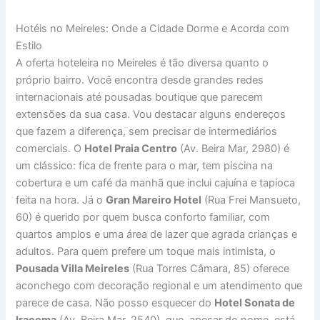
Hotéis no Meireles: Onde a Cidade Dorme e Acorda com
Estilo
A oferta hoteleira no Meireles é tão diversa quanto o
próprio bairro. Você encontra desde grandes redes
internacionais até pousadas boutique que parecem
extensões da sua casa. Vou destacar alguns endereços
que fazem a diferença, sem precisar de intermediários
comerciais. O
Hotel Praia Centro
(Av. Beira Mar, 2980) é
um clássico: fica de frente para o mar, tem piscina na
cobertura e um café da manhã que inclui cajuína e tapioca
feita na hora. Já o
Gran Mareiro Hotel
(Rua Frei Mansueto,
60) é querido por quem busca conforto familiar, com
quartos amplos e uma área de lazer que agrada crianças e
adultos. Para quem prefere um toque mais intimista, o
Pousada Villa Meireles
(Rua Torres Câmara, 85) oferece
aconchego com decoração regional e um atendimento que
parece de casa. Não posso esquecer do
Hotel Sonata de
Iracema
(Av. Beira Mar, 2540), que, apesar do nome, está