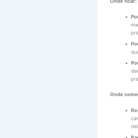
Onde ficar:
Po
ma
pra
Po
qua
Po
de
pra
Onde come
Re
ca
de
Ba