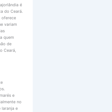
ajorlândia é
ca do Ceará.
a oferece
ue variam
ias
ra quem
mão de
no Ceará,
te
os.
 marés e
ialmente no
 laranja e