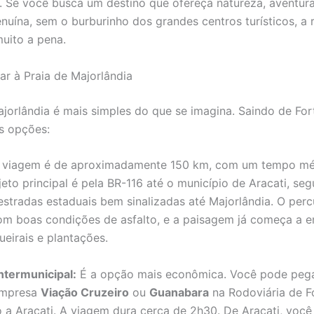
. Se você busca um destino que ofereça natureza, aventura
nuína, sem o burburinho dos grandes centros turísticos, a 
muito a pena.
 à Praia de Majorlândia
jorlândia é mais simples do que se imagina. Saindo de For
s opções:
viagem é de aproximadamente 150 km, com um tempo mé
jeto principal é pela BR-116 até o município de Aracati, se
estradas estaduais bem sinalizadas até Majorlândia. O perc
com boas condições de asfalto, e a paisagem já começa a e
eirais e plantações.
ntermunicipal:
É a opção mais econômica. Você pode peg
empresa
Viação Cruzeiro
ou
Guanabara
na Rodoviária de F
 a Aracati. A viagem dura cerca de 2h30. De Aracati, voc