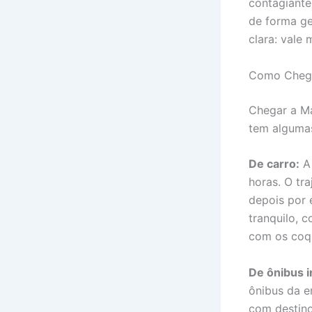
contagiante
de forma ge
clara: vale 
Como Chegar
Chegar a Ma
tem alguma
De carro:
A 
horas. O tra
depois por 
tranquilo, 
com os coqu
De ônibus i
ônibus da 
com destino