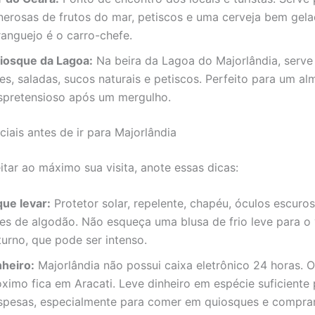
nerosas de frutos do mar, petiscos e uma cerveja bem gela
ranguejo é o carro-chefe.
iosque da Lagoa:
Na beira da Lagoa do Majorlândia, serve
es, saladas, sucos naturais e petiscos. Perfeito para um a
spretensioso após um mergulho.
ciais antes de ir para Majorlândia
itar ao máximo sua visita, anote essas dicas:
que levar:
Protetor solar, repelente, chapéu, óculos escuro
ves de algodão. Não esqueça uma blusa de frio leve para o
turno, que pode ser intenso.
nheiro:
Majorlândia não possui caixa eletrônico 24 horas. 
óximo fica em Aracati. Leve dinheiro em espécie suficiente
spesas, especialmente para comer em quiosques e comprar