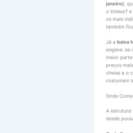
janeiro)
, q
o kitesurf 
os mais ind
também fica
Já a
baixa 
engane: as 
maior parte
preços mais
cheias e o 
costumam se
Onde Comer
A estrutura
desde pous