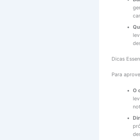
ge
ca
Qu
lev
de
Dicas Essen
Para aprove
O 
le
no
Di
pr
de