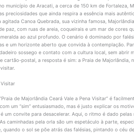
no município de Aracati, a cerca de 150 km de Fortaleza, M
s preciosidades que ainda respira a essência mais autênti
a agitada Canoa Quebrada, sua vizinha famosa, Majorlândi
de paz, com ruas de areia, coqueirais e um mar de cores q
meralda ao azul profundo. O cenário é dominado por falés
s e um horizonte aberto que convida à contemplação. Pa
dadeiro sossego e contato com a cultura local, sem abrir 
e cartão-postal, a resposta é sim: a Praia de Majorlândia, 
visitar.
Visitar
“Praia de Majorlândia Ceará Vale a Pena Visitar” é facilmen
com um “sim” entusiasmado, mas é justo explicar os motiv
 é um convite para desacelerar. Aqui, o ritmo é dado pelas
 As caminhadas pela orla são um espetáculo à parte, espec
, quando o sol se põe atrás das falésias, pintando o céu de