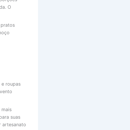
da. O
 pratos
lmoço
s e roupas
 vento
O mais
 para suas
 artesanato