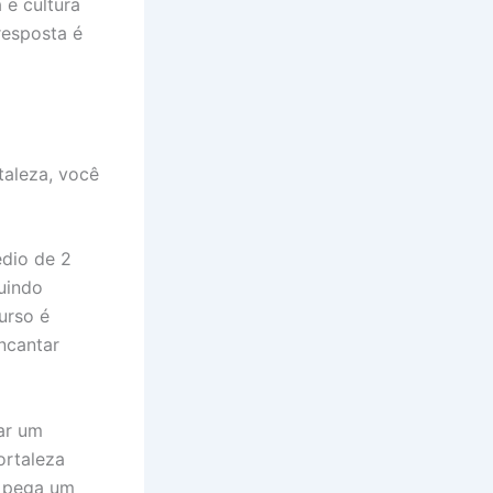
 e cultura
resposta é
taleza, você
dio de 2
guindo
urso é
ncantar
ar um
ortaleza
ê pega um