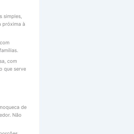
s simples,
a próxima à
 com
amílias.
sa, com
o que serve
 moqueca de
hedor. Não
 porções