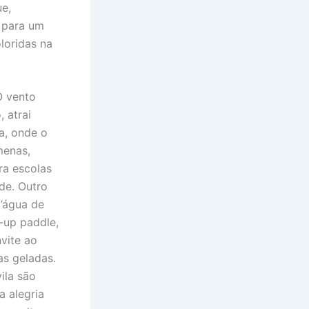
ue,
s para um
loridas na
O vento
 atrai
ra, onde o
menas,
ra escolas
de. Outro
’água de
-up paddle,
vite ao
as geladas.
ila são
a alegria