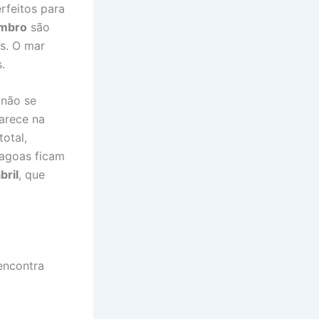
rfeitos para
embro
são
s. O mar
.
 não se
parece na
otal,
lagoas ficam
bril
, que
encontra