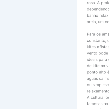
rosa. A pra
dependendo 
banho relax
areia, um c
Para os ama
constante, 
kitesurfista
vento pode 
ideais para
de kite na 
ponto alto 
águas calma
ou simplesm
relaxamento
A cultura l
famosas na 