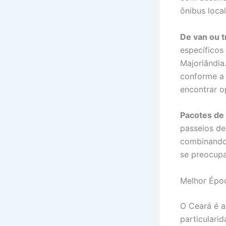
ônibus loca
De van ou t
específicos
Majorlândia
conforme a 
encontrar o
Pacotes de 
passeios de
combinando
se preocupa
Melhor Époc
O Ceará é a
particulari