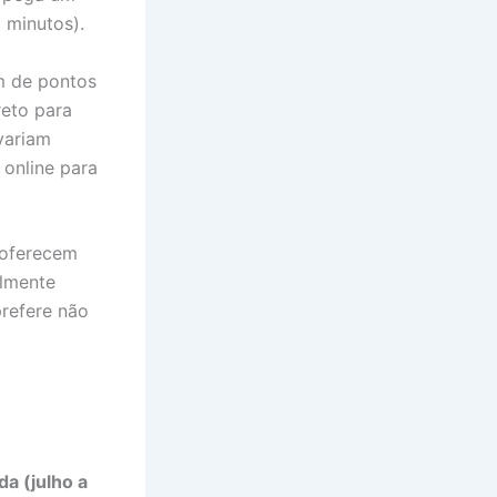
 minutos).
m de pontos
reto para
variam
online para
 oferecem
almente
refere não
da (julho a