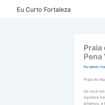
Ir
Eu Curto Fortaleza
para
o
conteúdo
Praia
Pena 
Por
admin
/
ma
Praia de Ma
Se você est
equilibre be
amamos, a P