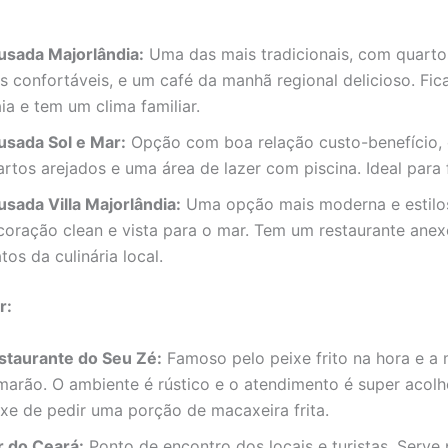
usada Majorlândia:
Uma das mais tradicionais, com quarto
s confortáveis, e um café da manhã regional delicioso. Fic
ia e tem um clima familiar.
usada Sol e Mar:
Opção com boa relação custo-benefício,
rtos arejados e uma área de lazer com piscina. Ideal para f
usada Villa Majorlândia:
Uma opção mais moderna e estilo
coração clean e vista para o mar. Tem um restaurante anex
tos da culinária local.
r:
staurante do Seu Zé:
Famoso pelo peixe frito na hora e a
marão. O ambiente é rústico e o atendimento é super acol
ixe de pedir uma porção de macaxeira frita.
r do Ceará:
Ponto de encontro dos locais e turistas. Serve