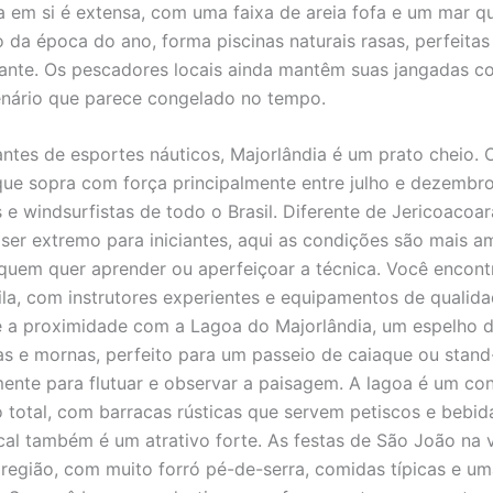
ia em si é extensa, com uma faixa de areia fofa e um mar q
da época do ano, forma piscinas naturais rasas, perfeita
ante. Os pescadores locais ainda mantêm suas jangadas co
enário que parece congelado no tempo.
ntes de esportes náuticos, Majorlândia é um prato cheio. 
que sopra com força principalmente entre julho e dezembro,
s e windsurfistas de todo o Brasil. Diferente de Jericoacoa
ser extremo para iniciantes, aqui as condições são mais a
 quem quer aprender ou aperfeiçoar a técnica. Você encont
vila, com instrutores experientes e equipamentos de qualida
é a proximidade com a Lagoa do Majorlândia, um espelho d
s e mornas, perfeito para um passeio de caiaque ou stand
ente para flutuar e observar a paisagem. A lagoa é um con
 total, com barracas rústicas que servem petiscos e bebid
ocal também é um atrativo forte. As festas de São João na v
região, com muito forró pé-de-serra, comidas típicas e um