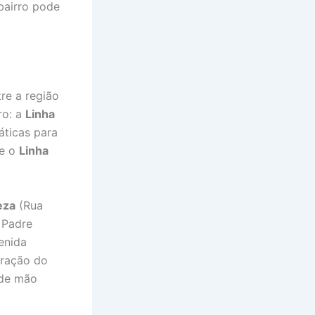
bairro pode
tre a região
ro: a
Linha
áticas para
ue o
Linha
eza
(Rua
 Padre
enida
oração do
 de mão