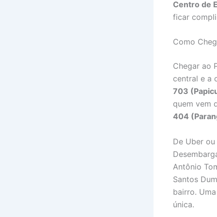
Centro de 
ficar compl
Como Chega
Chegar ao P
central e a 
703 (Papic
quem vem do
404 (Paran
De Uber ou 
Desembarga
Antônio Tom
Santos Dumo
bairro. Uma
única.