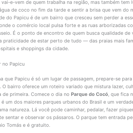
vai-e-vem de quem trabalha na região, mas também tem l
gua de coco no fim da tarde e sentir a brisa que vem do m
de do Papicu é de um bairro que cresceu sem perder a ess
 onde o comércio local pulsa forte e as ruas arborizadas 
seio. É o ponto de encontro de quem busca qualidade de 
a praticidade de estar perto de tudo — das praias mais f
spitais e shoppings da cidade.
r no Papicu
a que Papicu é só um lugar de passagem, prepare-se para
 O bairro oferece um roteiro variado que mistura lazer, cul
 de primeira. Comece o dia no
Parque do Cocó
, que fica 
 é um dos maiores parques urbanos do Brasil e um verdade
ma natureza. Lá você pode caminhar, pedalar, fazer pique
e sentar e observar os pássaros. O parque tem entrada pe
io Tomás e é gratuito.