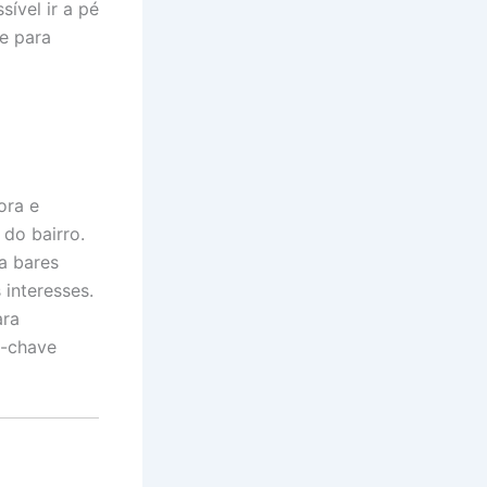
ível ir a pé
te para
ora e
do bairro.
a bares
 interesses.
ara
a-chave