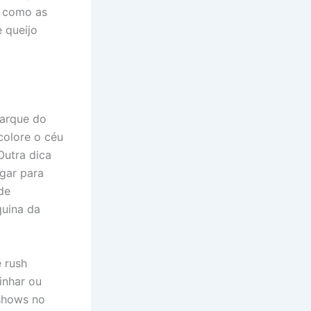
, como as
 queijo
Parque do
colore o céu
 Outra dica
ugar para
de
quina da
 rush
inhar ou
 shows no