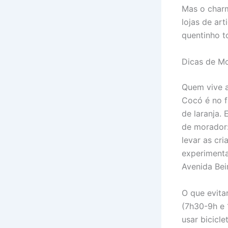
Mas o char
lojas de ar
quentinho 
Dicas de M
Quem vive a
Cocó é no f
de laranja. 
de morador
levar as cr
experimenta
Avenida Bei
O que evita
(7h30-9h e 
usar bicicl