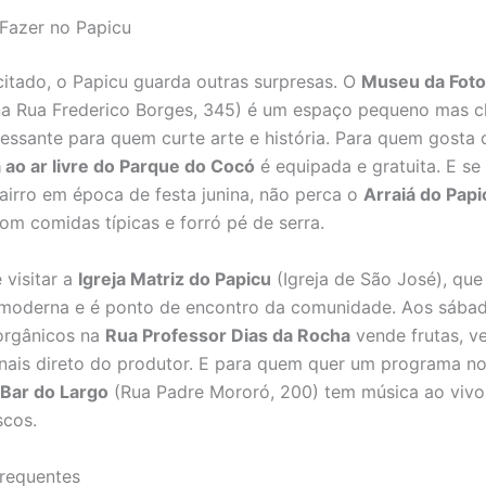
Fazer no Papicu
citado, o Papicu guarda outras surpresas. O
Museu da Foto
a Rua Frederico Borges, 345) é um espaço pequeno mas c
ressante para quem curte arte e história. Para quem gosta 
ao ar livre do Parque do Cocó
é equipada e gratuita. E se
bairro em época de festa junina, não perca o
Arraiá do Papi
com comidas típicas e forró pé de serra.
 visitar a
Igreja Matriz do Papicu
(Igreja de São José), qu
 moderna e é ponto de encontro da comunidade. Aos sábad
 orgânicos na
Rua Professor Dias da Rocha
vende frutas, v
nais direto do produtor. E para quem quer um programa n
Bar do Largo
(Rua Padre Mororó, 200) tem música ao vivo 
scos.
requentes