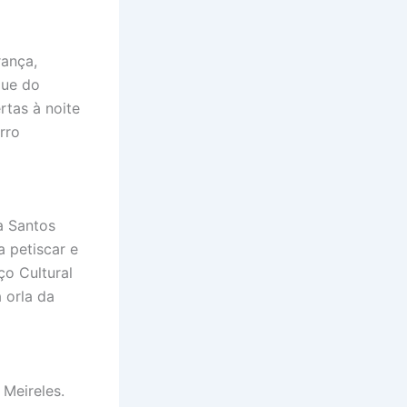
rança,
que do
tas à noite
rro
a Santos
 petiscar e
ço Cultural
 orla da
 Meireles.