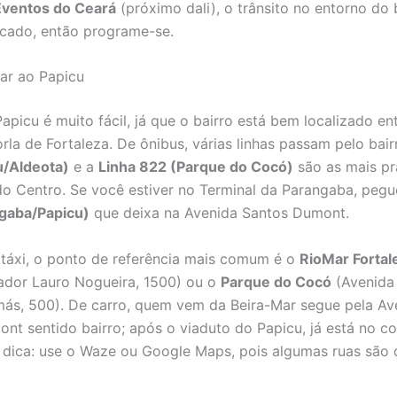
Eventos do Ceará
(próximo dali), o trânsito no entorno do 
icado, então programe-se.
r ao Papicu
apicu é muito fácil, já que o bairro está bem localizado en
orla de Fortaleza. De ônibus, várias linhas passam pelo bair
u/Aldeota)
e a
Linha 822 (Parque do Cocó)
são as mais pr
 Centro. Se você estiver no Terminal da Parangaba, peg
gaba/Papicu)
que deixa na Avenida Santos Dumont.
táxi, o ponto de referência mais comum é o
RioMar Fortal
dor Lauro Nogueira, 1500) ou o
Parque do Cocó
(Avenida
ás, 500). De carro, quem vem da Beira-Mar segue pela Av
nt sentido bairro; após o viaduto do Papicu, já está no c
 dica: use o Waze ou Google Maps, pois algumas ruas são