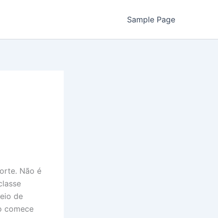
Sample Page
orte. Não é
classe
heio de
to comece