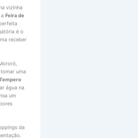
na vizinha
a a
Feira de
perfeita
atória é o
uma receber
Mororó,
e tomar uma
 Tempero
ar água na
ensa um
bores
oppings da
mentação.