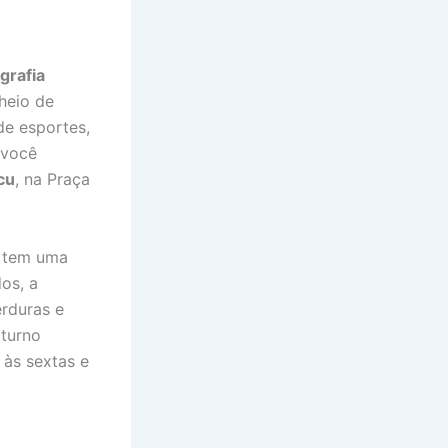
grafia
heio de
de esportes,
 você
cu
, na Praça
e tem uma
os, a
erduras e
oturno
às sextas e