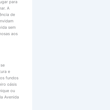
ugar para
ar. A
ência de
convidam
vida sem
amosas aos
 se
tura e
nos fundos
iro oásis
nique ou
la Avenida