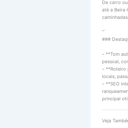
De carro ou
até a Beira
caminhadas,
“`
### Destaq
– **Tom aut
pessoal, co
– **Roteiro
locais, pass
– **SEO int
ranqueament
principal o
Veja Tamb