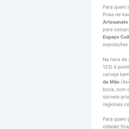
Para quem 
Praia de Ir
Artesanato
para compra
Espaço Cult
exposições 
Na hora de 
123) é poin
cerveja bem
de Mãe
(Ave
boca, com 
sorvete art
regionais c
Para quem 
cidade) fic