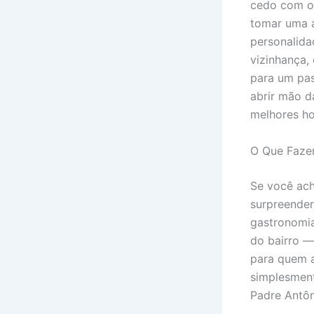
cedo com o 
tomar uma á
personalida
vizinhança,
para um pas
abrir mão d
melhores ho
O Que Faze
Se você ach
surpreender.
gastronomia
do bairro —
para quem a
simplesment
Padre Antôn