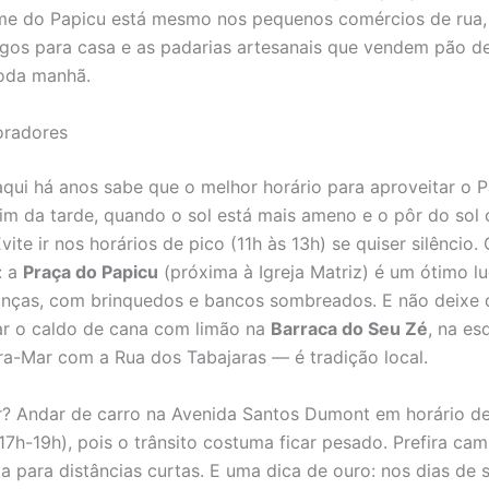
me do Papicu está mesmo nos pequenos comércios de rua
tigos para casa e as padarias artesanais que vendem pão de
toda manhã.
oradores
qui há anos sabe que o melhor horário para aproveitar o 
im da tarde, quando o sol está mais ameno e o pôr do sol 
Evite ir nos horários de pico (11h às 13h) se quiser silêncio.
: a
Praça do Papicu
(próxima à Igreja Matriz) é um ótimo l
ianças, com brinquedos e bancos sombreados. E não deixe 
r o caldo de cana com limão na
Barraca do Seu Zé
, na es
ra-Mar com a Rua dos Tabajaras — é tradição local.
r? Andar de carro na Avenida Santos Dumont em horário de
17h-19h), pois o trânsito costuma ficar pesado. Prefira cam
eta para distâncias curtas. E uma dica de ouro: nos dias de