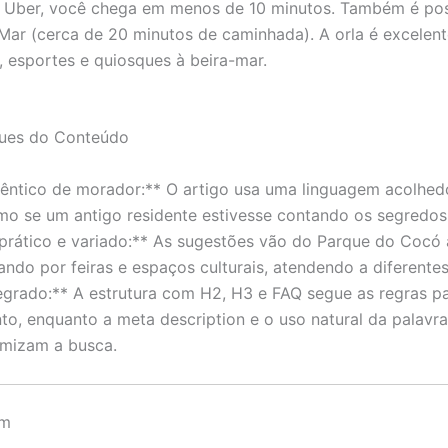
 Uber, você chega em menos de 10 minutos. Também é poss
-Mar (cerca de 20 minutos de caminhada). A orla é excelen
 esportes e quiosques à beira-mar.
ues do Conteúdo
êntico de morador:** O artigo usa uma linguagem acolhed
mo se um antigo residente estivesse contando os segredos 
 prático e variado:** As sugestões vão do Parque do Cocó 
ando por feiras e espaços culturais, atendendo a diferentes
egrado:** A estrutura com H2, H3 e FAQ segue as regras p
o, enquanto a meta description e o uso natural da palavr
timizam a busca.
ém