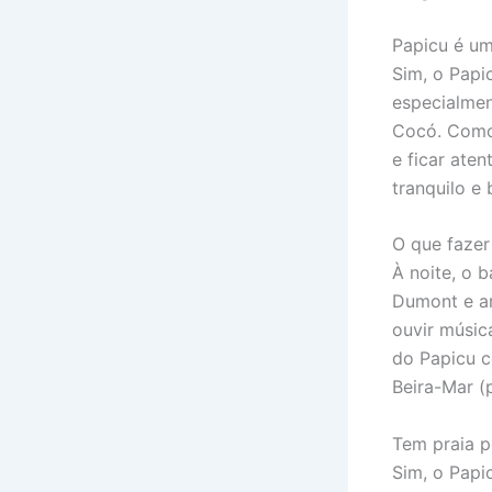
Papicu é um
Sim, o Papi
especialmen
Cocó. Como 
e ficar ate
tranquilo e
O que fazer
À noite, o 
Dumont e ar
ouvir músic
do Papicu c
Beira-Mar (
Tem praia p
Sim, o Papi