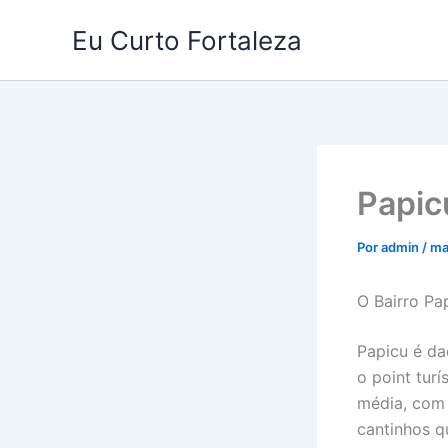
Ir
Eu Curto Fortaleza
para
o
conteúdo
Papic
Por
admin
/
ma
O Bairro Pap
Papicu é da
o point tur
média, com 
cantinhos 