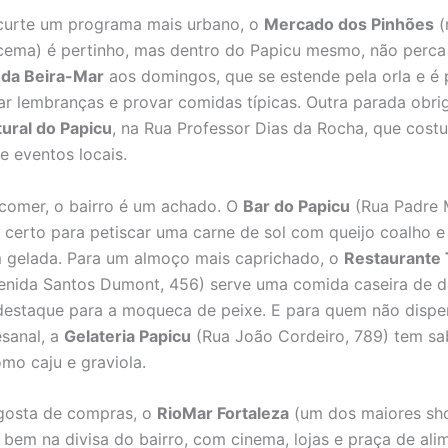
curte um programa mais urbano, o
Mercado dos Pinhões
(
acema) é pertinho, mas dentro do Papicu mesmo, não perc
 da Beira-Mar
aos domingos, que se estende pela orla e é 
r lembranças e provar comidas típicas. Outra parada obrig
ural do Papicu
, na Rua Professor Dias da Rocha, que cost
e eventos locais.
comer, o bairro é um achado. O
Bar do Papicu
(Rua Padre 
t certo para petiscar uma carne de sol com queijo coalho 
 gelada. Para um almoço mais caprichado, o
Restaurante
nida Santos Dumont, 456) serve uma comida caseira de d
destaque para a moqueca de peixe. E para quem não disp
esanal, a
Gelateria Papicu
(Rua João Cordeiro, 789) tem sa
omo caju e graviola.
gosta de compras, o
RioMar Fortaleza
(um dos maiores sh
a bem na divisa do bairro, com cinema, lojas e praça de ali