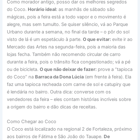
Como morador antigo, posso dar os melhores segredos
do Coco.
Horário ideal:
as manhãs de sábado são
mágicas, pois a feira está a todo vapor e o movimento é
alegre, mas sem tumulto. Se quiser silêncio, vá ao Parque
Urbano durante a semana, no final da tarde – o pôr do sol
visto de lá é um espetáculo à parte.
O que evitar:
evite ir ao
Mercado das Artes na segunda-feira, pois a maioria das
lojas fecha. Também não recomendo circular de carro
durante a feira, pois o trânsito fica congestionado; vá a pé
ou de bicicleta.
O que não deixar de fazer:
prove a “tapioca
do Coco” na
Barraca da Dona Lúcia
(em frente à feira). Ela
faz uma tapioca recheada com carne de sol e catupiry que
é lendária no bairro. Outra dica: converse com os
vendedores da feira – eles contam histórias incríveis sobre
a origem do bairro e dão dicas de receitas.
Como Chegar ao Coco
O Coco está localizado na regional 2 de Fortaleza, próximo
aos bairros de Fátima e São João do Tauape.
De