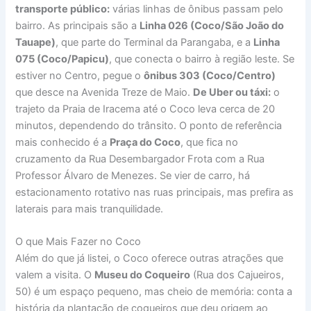
transporte público:
várias linhas de ônibus passam pelo
bairro. As principais são a
Linha 026 (Coco/São João do
Tauape)
, que parte do Terminal da Parangaba, e a
Linha
075 (Coco/Papicu)
, que conecta o bairro à região leste. Se
estiver no Centro, pegue o
ônibus 303 (Coco/Centro)
que desce na Avenida Treze de Maio.
De Uber ou táxi:
o
trajeto da Praia de Iracema até o Coco leva cerca de 20
minutos, dependendo do trânsito. O ponto de referência
mais conhecido é a
Praça do Coco
, que fica no
cruzamento da Rua Desembargador Frota com a Rua
Professor Álvaro de Menezes. Se vier de carro, há
estacionamento rotativo nas ruas principais, mas prefira as
laterais para mais tranquilidade.
O que Mais Fazer no Coco
Além do que já listei, o Coco oferece outras atrações que
valem a visita. O
Museu do Coqueiro
(Rua dos Cajueiros,
50) é um espaço pequeno, mas cheio de memória: conta a
história da plantação de coqueiros que deu origem ao