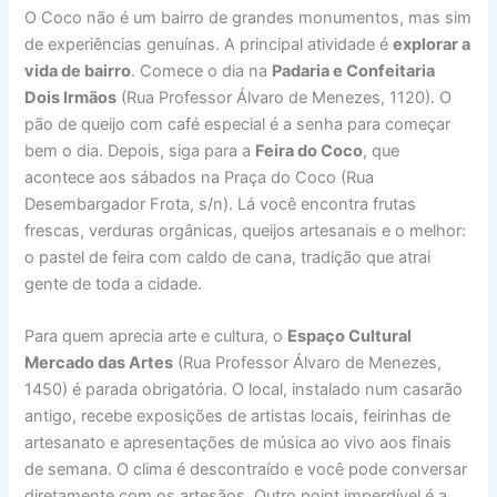
O Coco não é um bairro de grandes monumentos, mas sim
de experiências genuínas. A principal atividade é
explorar a
vida de bairro
. Comece o dia na
Padaria e Confeitaria
Dois Irmãos
(Rua Professor Álvaro de Menezes, 1120). O
pão de queijo com café especial é a senha para começar
bem o dia. Depois, siga para a
Feira do Coco
, que
acontece aos sábados na Praça do Coco (Rua
Desembargador Frota, s/n). Lá você encontra frutas
frescas, verduras orgânicas, queijos artesanais e o melhor:
o pastel de feira com caldo de cana, tradição que atrai
gente de toda a cidade.
Para quem aprecia arte e cultura, o
Espaço Cultural
Mercado das Artes
(Rua Professor Álvaro de Menezes,
1450) é parada obrigatória. O local, instalado num casarão
antigo, recebe exposições de artistas locais, feirinhas de
artesanato e apresentações de música ao vivo aos finais
de semana. O clima é descontraído e você pode conversar
diretamente com os artesãos. Outro point imperdível é a