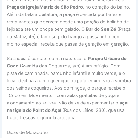
Praça da Igreja Matriz de São Pedro
, no coração do bairro.
Além da bela arquitetura, a praça é cercada por bares e
restaurantes que servem desde uma porção de bolinho de
feijoada até um chope bem gelado. O
Bar do Seu Zé
(Praça
da Matriz, 45) é famoso pelo frango à passarinho com
molho especial, receita que passa de geração em geração.
Se a ideia é contato com a natureza, o
Parque Urbano do
Coco
(Avenida dos Coqueiros, s/n) é um refúgio. Com
pista de caminhada, parquinho infantil e muito verde, é o
local ideal para um piquenique ou para ler um livro à sombra
dos velhos coqueiros. Aos domingos, o parque recebe o
“Coco em Movimento”, com aulas gratuitas de yoga e
alongamento ao ar livre. Não deixe de experimentar o
açaí
na tigela do Point do Açaí
(Rua dos Lírios, 230), que usa
frutas frescas e granola artesanal.
Dicas de Moradores