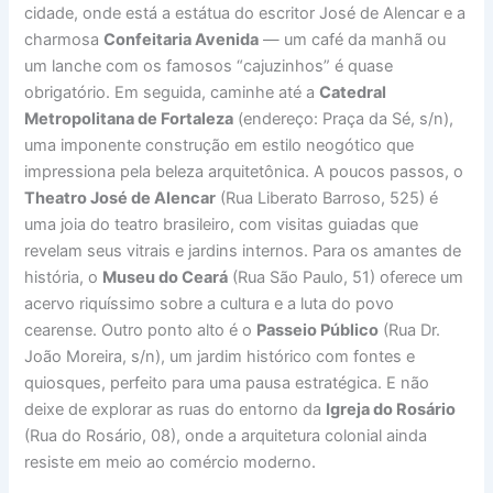
cidade, onde está a estátua do escritor José de Alencar e a
charmosa
Confeitaria Avenida
— um café da manhã ou
um lanche com os famosos “cajuzinhos” é quase
obrigatório. Em seguida, caminhe até a
Catedral
Metropolitana de Fortaleza
(endereço: Praça da Sé, s/n),
uma imponente construção em estilo neogótico que
impressiona pela beleza arquitetônica. A poucos passos, o
Theatro José de Alencar
(Rua Liberato Barroso, 525) é
uma joia do teatro brasileiro, com visitas guiadas que
revelam seus vitrais e jardins internos. Para os amantes de
história, o
Museu do Ceará
(Rua São Paulo, 51) oferece um
acervo riquíssimo sobre a cultura e a luta do povo
cearense. Outro ponto alto é o
Passeio Público
(Rua Dr.
João Moreira, s/n), um jardim histórico com fontes e
quiosques, perfeito para uma pausa estratégica. E não
deixe de explorar as ruas do entorno da
Igreja do Rosário
(Rua do Rosário, 08), onde a arquitetura colonial ainda
resiste em meio ao comércio moderno.