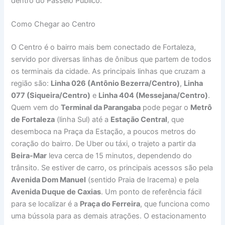
dentro do Passeio Público.
Como Chegar ao Centro
O Centro é o bairro mais bem conectado de Fortaleza,
servido por diversas linhas de ônibus que partem de todos
os terminais da cidade. As principais linhas que cruzam a
região são:
Linha 026 (Antônio Bezerra/Centro)
,
Linha
077 (Siqueira/Centro)
e
Linha 404 (Messejana/Centro)
.
Quem vem do
Terminal da Parangaba
pode pegar o
Metrô
de Fortaleza
(linha Sul) até a
Estação Central
, que
desemboca na Praça da Estação, a poucos metros do
coração do bairro. De Uber ou táxi, o trajeto a partir da
Beira-Mar
leva cerca de 15 minutos, dependendo do
trânsito. Se estiver de carro, os principais acessos são pela
Avenida Dom Manuel
(sentido Praia de Iracema) e pela
Avenida Duque de Caxias
. Um ponto de referência fácil
para se localizar é a
Praça do Ferreira
, que funciona como
uma bússola para as demais atrações. O estacionamento