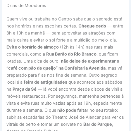
Dicas de Moradores
Quem vive ou trabalha no Centro sabe que o segredo está
nos horários e nas escolhas certas.
Chegue cedo
— entre
8h e 10h da manhã — para aproveitar as atrações com
mais calma e evitar o sol forte e a multidão do meio-dia.
Evite o horário de almoço
(12h às 14h) nas ruas mais
comerciais, como a
Rua Barão do Rio Branco
, que ficam
lotadas. Uma dica de ouro:
não deixe de experimentar o
“café com pão de queijo” na Confeitaria Avenida
, mas vá
preparado para filas nos fins de semana. Outro segredo
local é a
feira de antiguidades
que acontece aos sábados
na
Praça da Sé
— lá você encontra desde discos de vinil a
móveis restaurados. Por segurança, mantenha pertences à
vista e evite ruas muito vazias após as 19h, especialmente
durante a semana. O que
não pode faltar
no seu roteiro:
subir as escadarias do Theatro José de Alencar para ver os
vitrais de perto e tomar um sorvete no
Bar do Parque
,