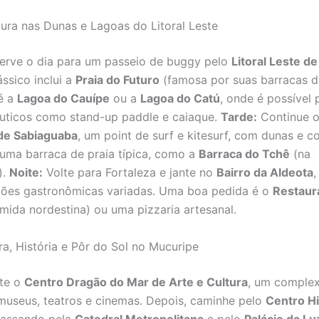
tura nas Dunas e Lagoas do Litoral Leste
erve o dia para um passeio de buggy pelo
Litoral Leste de
ássico inclui a
Praia do Futuro
(famosa por suas barracas de
é a
Lagoa do Cauípe
ou a
Lagoa do Catú
, onde é possível 
uticos como stand-up paddle e caiaque.
Tarde:
Continue o
 de Sabiaguaba
, um point de surf e kitesurf, com dunas e co
ma barraca de praia típica, como a
Barraca do Tchê
(na
).
Noite:
Volte para Fortaleza e jante no
Bairro da Aldeota
,
ções gastronômicas variadas. Uma boa pedida é o
Restaur
mida nordestina) ou uma pizzaria artesanal.
ra, História e Pôr do Sol no Mucuripe
ite o
Centro Dragão do Mar de Arte e Cultura
, um complex
museus, teatros e cinemas. Depois, caminhe pelo
Centro Hi
passando pela
Catedral Metropolitana
e pelo
Palácio da Lu