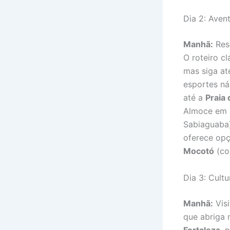
Dia 2: Aven
Manhã:
Res
O roteiro cl
mas siga at
esportes ná
até a
Praia
Almoce em u
Sabiaguaba
oferece op
Mocotó
(co
Dia 3: Cultu
Manhã:
Vis
que abriga 
Fortaleza
, 