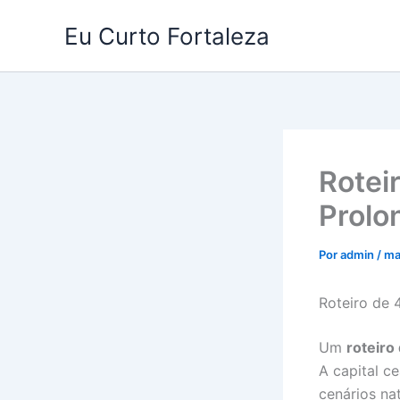
Ir
Eu Curto Fortaleza
para
o
conteúdo
Rotei
Prolo
Por
admin
/
ma
Roteiro de 
Um
roteiro
A capital ce
cenários na