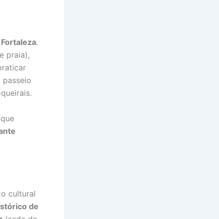
 Fortaleza
.
 praia),
praticar
 passeio
queirais.
 que
ante
o cultural
stórico de
z
(sede do