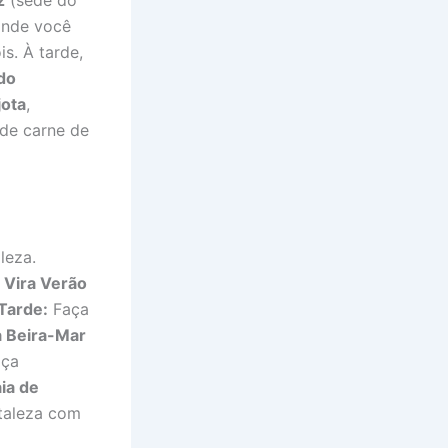
onde você
s. À tarde,
 do
jota
,
 de carne de
leza.
 Vira Verão
Tarde:
Faça
a Beira-Mar
aça
ia de
rtaleza com