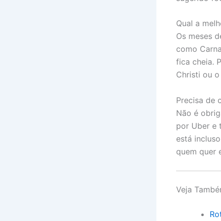
Qual a melh
Os meses de
como Carnav
fica cheia.
Christi ou 
Precisa de c
Não é obriga
por Uber e 
está inclus
quem quer e
Veja Tamb
Ro