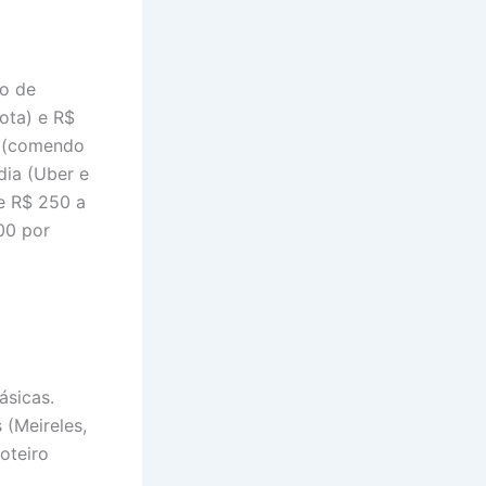
lo de
ota) e R$
a (comendo
dia (Uber e
de R$ 250 a
00 por
ásicas.
 (Meireles,
roteiro