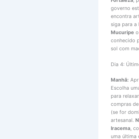
governo est
encontra ar
siga para a
Mucuripe
o
conhecido p
sol com ma
Dia 4: Últi
Manhã:
Apr
Escolha um
para relaxa
compras de
(se for do
artesanal.
N
Iracema
, c
uma última 