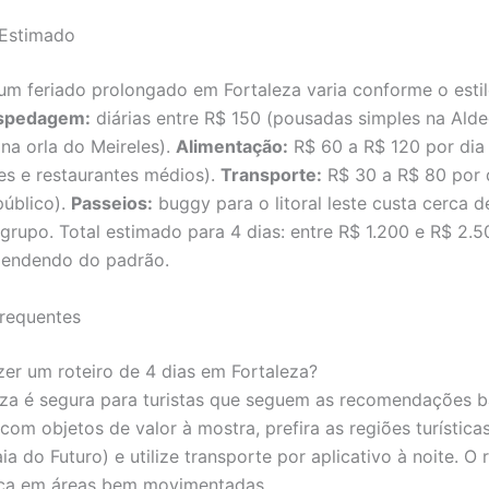
Estimado
um feriado prolongado em Fortaleza varia conforme o esti
spedagem:
diárias entre R$ 150 (pousadas simples na Alde
 na orla do Meireles).
Alimentação:
R$ 60 a R$ 120 por di
s e restaurantes médios).
Transporte:
R$ 30 a R$ 80 por 
público).
Passeios:
buggy para o litoral leste custa cerca 
grupo. Total estimado para 4 dias: entre R$ 1.200 e R$ 2.5
pendendo do padrão.
requentes
zer um roteiro de 4 dias em Fortaleza?
eza é segura para turistas que seguem as recomendações b
com objetos de valor à mostra, prefira as regiões turísticas
ia do Futuro) e utilize transporte por aplicativo à noite. O 
oca em áreas bem movimentadas.