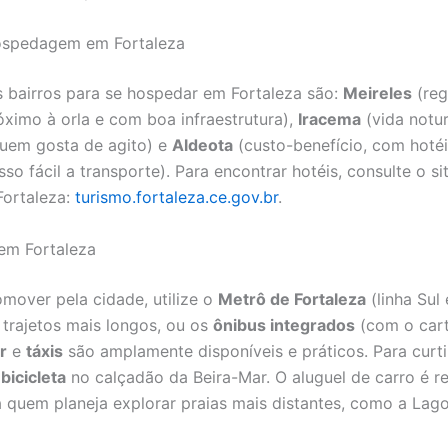
ospedagem em Fortaleza
 bairros para se hospedar em Fortaleza são:
Meireles
(reg
róximo à orla e com boa infraestrutura),
Iracema
(vida notur
quem gosta de agito) e
Aldeota
(custo-benefício, com hoté
so fácil a transporte). Para encontrar hotéis, consulte o sit
Fortaleza:
turismo.fortaleza.ce.gov.br
.
em Fortaleza
omover pela cidade, utilize o
Metrô de Fortaleza
(linha Sul 
 trajetos mais longos, ou os
ônibus integrados
(com o cart
r
e
táxis
são amplamente disponíveis e práticos. Para curtir
a
bicicleta
no calçadão da Beira-Mar. O aluguel de carro é
 quem planeja explorar praias mais distantes, como a Lag