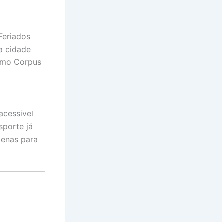
Feriados
a cidade
como Corpus
acessível
sporte já
penas para