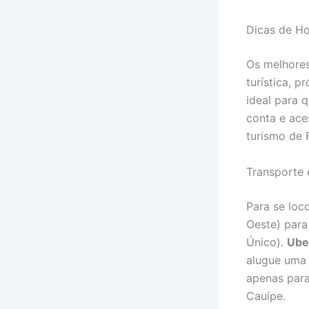
Dicas de H
Os melhores
turística, p
ideal para 
conta e aces
turismo de 
Transporte 
Para se loc
Oeste) para
Único).
Ube
alugue um
apenas para
Cauípe.