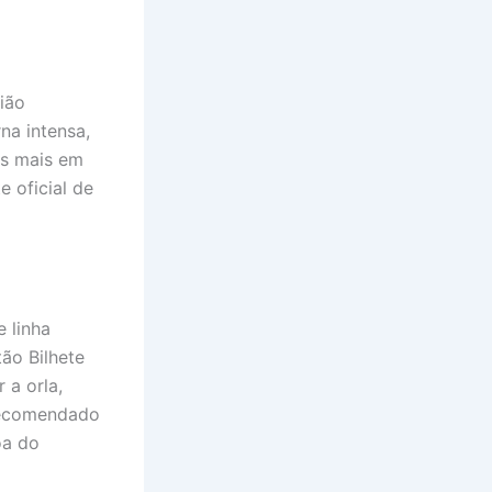
ião
na intensa,
is mais em
e oficial de
e linha
ão Bilhete
 a orla,
 recomendado
oa do