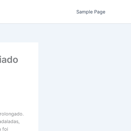
Sample Page
riado
prolongado.
adaladas,
 foi