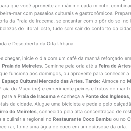
para que você aproveite ao máximo cada minuto, combin
beira-mar com passeios culturais e gastronômicos. Prepar
orla da Praia de Iracema, se encantar com o pôr do sol no
belezas do litoral leste, tudo sem sair do conforto da cida
ada e Descoberta da Orla Urbana
 chegar, inicie o dia com um café da manhã reforçado e
a
Praia do Meireles
. Caminhe pela orla até a
Feira de Arte
 que funciona aos domingos, ou aproveite para conhecer a
o
Espaço Cultural Mercado das Artes
.
Tarde:
Almoce no
M
Praia do Mucuripe) e experimente peixes e frutos do mar fr
a para a
Praia de Iracema
e conheça a
Ponte dos Ingleses
tais da cidade. Alugue uma bicicleta e pedale pelo calçad
irro do Meireles
, conhecido pela alta concentração de res
 a culinária regional no
Restaurante Coco Bambu
ou no
C
encerrar, tome uma água de coco em um quiosque da orla.