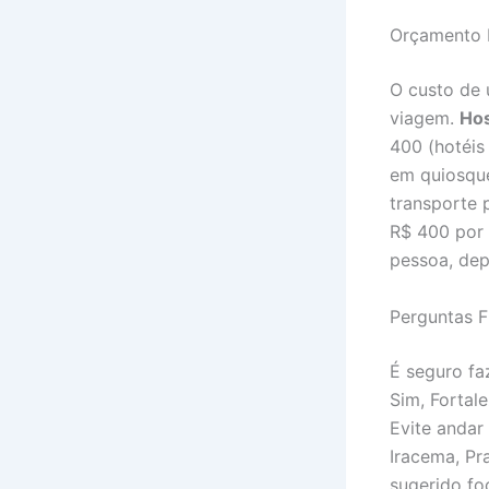
Orçamento 
O custo de 
viagem.
Ho
400 (hotéis
em quiosque
transporte 
R$ 400 por 
pessoa, de
Perguntas F
É seguro fa
Sim, Fortal
Evite andar 
Iracema, Pra
sugerido f