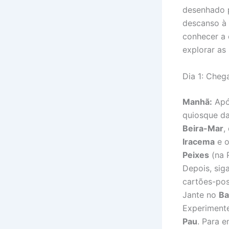
desenhado 
descanso à 
conhecer a 
explorar as 
Dia 1: Cheg
Manhã:
Após
quiosque d
Beira-Mar
,
Iracema
e 
Peixes
(na 
Depois, sig
cartões-pos
Jante no
Ba
Experimente
Pau
. Para 