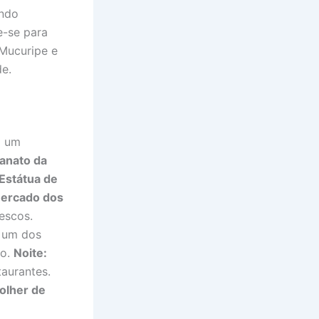
ando
e-se para
 Mucuripe e
de.
m um
sanato da
Estátua de
ercado dos
escos.
, um dos
ão.
Noite:
taurantes.
olher de