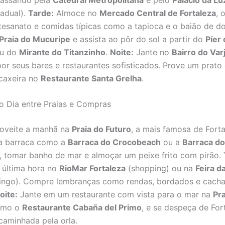
adual).
Tarde:
Almoce no
Mercado Central de Fortaleza
, 
tesanato e comidas típicas como a tapioca e o baião de doi
Praia do Mucuripe
e assista ao pôr do sol a partir do
Píer
u do
Mirante do Titanzinho
.
Noite:
Jante no
Bairro do Var
or seus bares e restaurantes sofisticados. Prove um prato
caxeira no
Restaurante Santa Grelha
.
mo Dia entre Praias e Compras
oveite a manhã na
Praia do Futuro
, a mais famosa de Forta
a barraca como a
Barraca do Crocobeach
ou a
Barraca do
r, tomar banho de mar e almoçar um peixe frito com pirão.
 última hora no
RioMar Fortaleza
(shopping) ou na
Feira d
mingo). Compre lembranças como rendas, bordados e cach
oite:
Jante em um restaurante com vista para o mar na
Pra
omo o
Restaurante Cabaña del Primo
, e se despeça de Fo
caminhada pela orla.