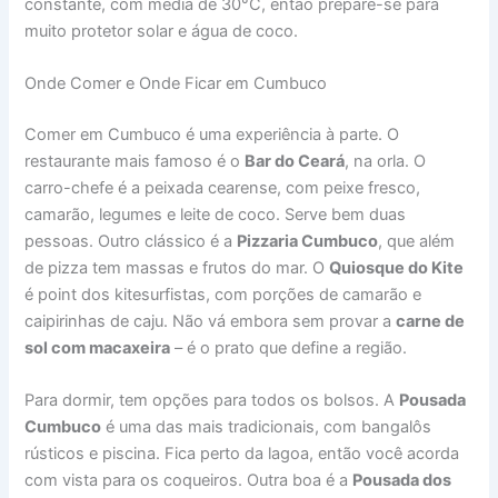
constante, com média de 30°C, então prepare-se para
muito protetor solar e água de coco.
Onde Comer e Onde Ficar em Cumbuco
Comer em Cumbuco é uma experiência à parte. O
restaurante mais famoso é o
Bar do Ceará
, na orla. O
carro-chefe é a peixada cearense, com peixe fresco,
camarão, legumes e leite de coco. Serve bem duas
pessoas. Outro clássico é a
Pizzaria Cumbuco
, que além
de pizza tem massas e frutos do mar. O
Quiosque do Kite
é point dos kitesurfistas, com porções de camarão e
caipirinhas de caju. Não vá embora sem provar a
carne de
sol com macaxeira
– é o prato que define a região.
Para dormir, tem opções para todos os bolsos. A
Pousada
Cumbuco
é uma das mais tradicionais, com bangalôs
rústicos e piscina. Fica perto da lagoa, então você acorda
com vista para os coqueiros. Outra boa é a
Pousada dos