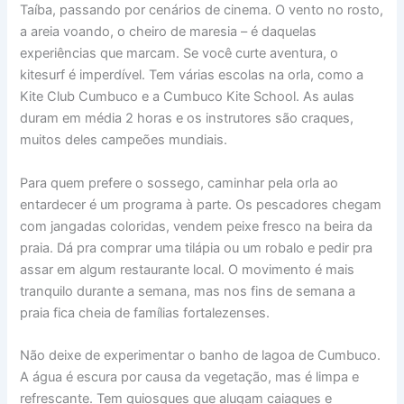
Taíba, passando por cenários de cinema. O vento no rosto,
a areia voando, o cheiro de maresia – é daquelas
experiências que marcam. Se você curte aventura, o
kitesurf é imperdível. Tem várias escolas na orla, como a
Kite Club Cumbuco e a Cumbuco Kite School. As aulas
duram em média 2 horas e os instrutores são craques,
muitos deles campeões mundiais.
Para quem prefere o sossego, caminhar pela orla ao
entardecer é um programa à parte. Os pescadores chegam
com jangadas coloridas, vendem peixe fresco na beira da
praia. Dá pra comprar uma tilápia ou um robalo e pedir pra
assar em algum restaurante local. O movimento é mais
tranquilo durante a semana, mas nos fins de semana a
praia fica cheia de famílias fortalezenses.
Não deixe de experimentar o banho de lagoa de Cumbuco.
A água é escura por causa da vegetação, mas é limpa e
refrescante. Tem quiosques que alugam caiaques e