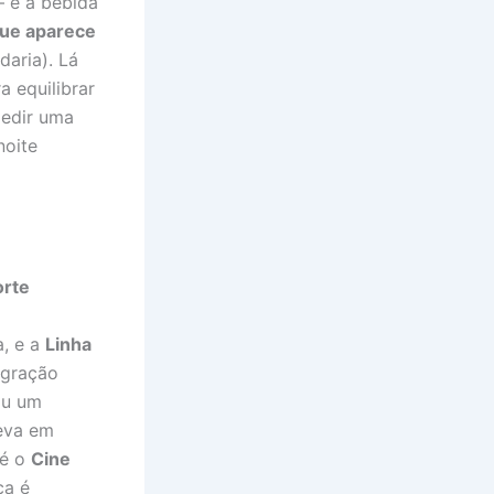
– é a bebida
que aparece
daria). Lá
a equilibrar
pedir uma
noite
orte
, e a
Linha
tegração
ou um
leva em
 é o
Cine
ca é