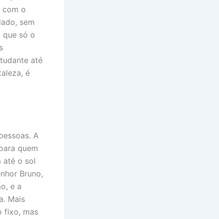
a com o
olado, sem
o que só o
s
tudante até
taleza, é
 pessoas. A
 para quem
 até o sol
nhor Bruno,
o, e a
a. Mais
 fixo, mas