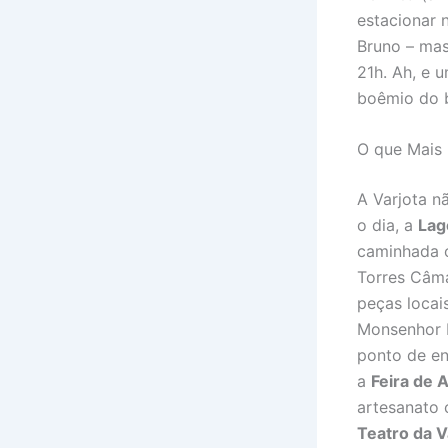
estacionar 
Bruno – mas
21h. Ah, e 
boêmio do b
O que Mais 
A Varjota n
o dia, a
Lag
caminhada 
Torres Câm
peças locai
Monsenhor B
ponto de en
a
Feira de 
artesanato 
Teatro da V