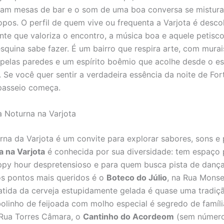
ram mesas de bar e o som de uma boa conversa se mistur
 copos. O perfil de quem vive ou frequenta a Varjota é desc
ente que valoriza o encontro, a música boa e aquele petisc
squina sabe fazer. É um bairro que respira arte, com murai
pelas paredes e um espírito boêmio que acolhe desde o es
. Se você quer sentir a verdadeira essência da noite de For
passeio começa.
a Noturna na Varjota
rna da Varjota é um convite para explorar sabores, sons e
a na Varjota
é conhecida por sua diversidade: tem espaço
py hour despretensioso e para quem busca pista de dança
os pontos mais queridos é o
Boteco do Júlio
, na Rua Monse
batida da cerveja estupidamente gelada é quase uma tradiçã
olinho de feijoada com molho especial é segredo de famíli
 Rua Torres Câmara, o
Cantinho do Acordeom
(sem número