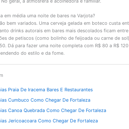
No geral, a atmosfera é acolhedora e familiar.
a em média uma noite de bares na Varjota?
ão bem variados. Uma cerveja gelada em boteco custa ent
anto drinks autorais em bares mais descolados ficam entre
ões de petiscos (como bolinho de feijoada ou carne de sol
50. Dá para fazer uma noite completa com R$ 80 a R$ 120
endendo do estilo e da fome.
ém
aias Praia De Iracema Bares E Restaurantes
aias Cumbuco Como Chegar De Fortaleza
aias Canoa Quebrada Como Chegar De Fortaleza
aias Jericoacoara Como Chegar De Fortaleza