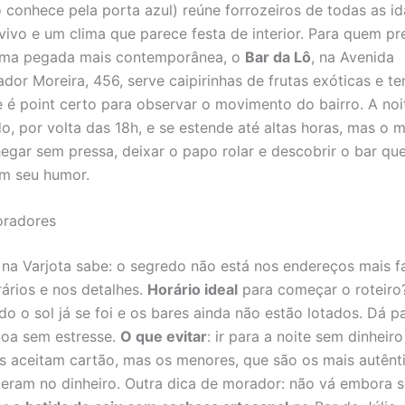
conhece pela porta azul) reúne forrozeiros de todas as i
vivo e um clima que parece festa de interior. Para quem pr
 uma pegada mais contemporânea, o
Bar da Lô
, na Avenida
or Moreira, 456, serve caipirinhas de frutas exóticas e t
 é point certo para observar o movimento do bairro. A noi
, por volta das 18h, e se estende até altas horas, mas o m
gar sem pressa, deixar o papo rolar e descobrir o bar qu
m seu humor.
oradores
a Varjota sabe: o segredo não está nos endereços mais 
ários e nos detalhes.
Horário ideal
para começar o roteiro?
do o sol já se foi e os bares ainda não estão lotados. Dá p
oa sem estresse.
O que evitar
: ir para a noite sem dinheiro
s aceitam cartão, mas os menores, que são os mais autênti
eram no dinheiro. Outra dica de morador: não vá embora 