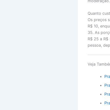
moderação. 
Quanto cust
Os preços s
R$ 10, enqu
35. As porç
R$ 25 a R$ 
pessoa, dep
Veja Tamb
Pr
Pr
Pr
Pr