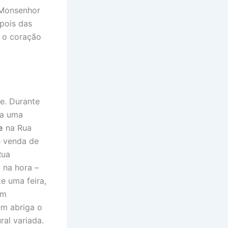
 Monsenhor
pois das
é o coração
te. Durante
ra uma
e
na Rua
e venda de
Rua
 na hora –
e uma feira,
om
ém abriga o
al variada.