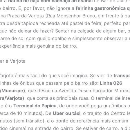
ar a
batida de caju com cachaça artesanal
no Bar do Júlio 
 bairro. E, por favor, não ignore a
feirinha gastronômica 
, na Praça da Varjota (Rua Monsenhor Bruno, em frente à pa
ra desde tapioca recheada até pastel de feira, perfeito par
 que não deixar de fazer? Sentar na calçada de algum bar, 
arne de sol com queijo coalho e simplesmente observar a 
 experiência mais genuína do bairro.
r à Varjota
arjota é mais fácil do que você imagina. Se vier de
transp
 linhas de ônibus que passam pelo bairro são:
Linha 026
/Mucuripe)
, que desce na Avenida Desembargador Moreira
ra/Varjota)
, que corta as principais ruas. O terminal de in
mo é o
Terminal do Papicu
, de onde você pega um ônibus 
erca de 10 minutos). De
Uber ou táxi
, o trajeto do Centro 
nutos (sem trânsito), e o ponto de referência mais comum
igo cinema) na entrada do bairro. Se estiver de carro, a di