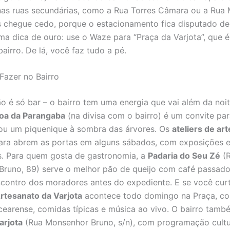
nas ruas secundárias, como a Rua Torres Câmara ou a Rua
 chegue cedo, porque o estacionamento fica disputado de
uma dica de ouro: use o Waze para “Praça da Varjota”, que 
airro. De lá, você faz tudo a pé.
Fazer no Bairro
ão é só bar – o bairro tem uma energia que vai além da noi
oa da Parangaba
(na divisa com o bairro) é um convite pa
ou um piquenique à sombra das árvores. Os
ateliers de art
ara abrem as portas em alguns sábados, com exposições 
s. Para quem gosta de gastronomia, a
Padaria do Seu Zé
(
runo, 89) serve o melhor pão de queijo com café passado
contro dos moradores antes do expediente. E se você curt
Artesanato da Varjota
acontece todo domingo na Praça, c
cearense, comidas típicas e música ao vivo. O bairro tamb
arjota
(Rua Monsenhor Bruno, s/n), com programação cultur