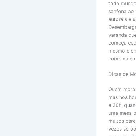
todo mundo 
sanfona ao 
autorais e
Desembargad
varanda que
começa cedo
mesmo é che
combina co
Dicas de M
Quem mora n
mas nos hor
e 20h, quan
uma mesa b
muitos bare
vezes só op