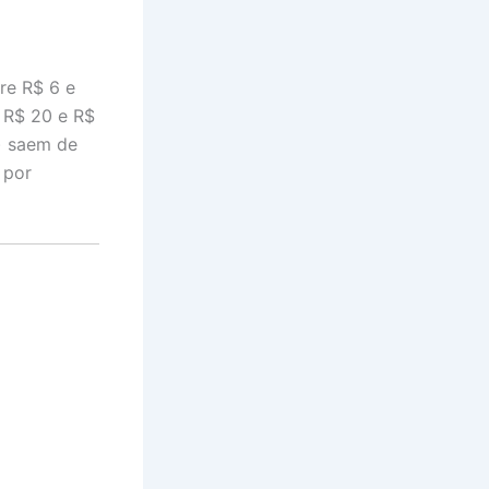
re R$ 6 e
 R$ 20 e R$
) saem de
 por