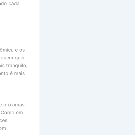
ando cada
nômica e os
a quem quer
s tranquilo,
ento é mais
 e próximas
s. Como em
nces
com