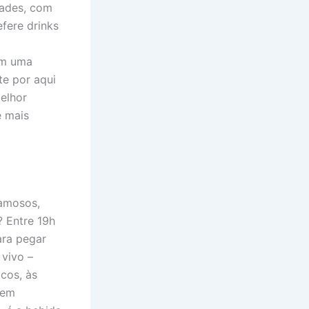
dades, com
efere drinks
em uma
te por aqui
elhor
e mais
famosos,
 Entre 19h
ara pegar
 vivo –
cos, às
sem