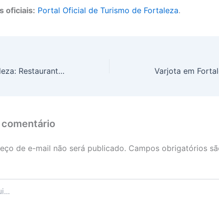
 oficiais:
Portal Oficial de Turismo de Fortaleza
.
Varjota em Fortaleza: Restaurantes
Varjota em Forta
 comentário
eço de e-mail não será publicado.
Campos obrigatórios s