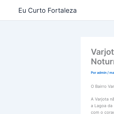
Ir
Eu Curto Fortaleza
para
o
conteúdo
Varjo
Notur
Por
admin
/
ma
O Bairro Var
A Varjota n
a Lagoa da 
com o coraç