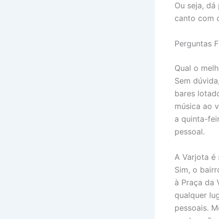
Ou seja, dá
canto com 
Perguntas F
Qual o melh
Sem dúvida,
bares lotad
música ao v
a quinta-fei
pessoal.
A Varjota é 
Sim, o bair
à Praça da 
qualquer lu
pessoais. M