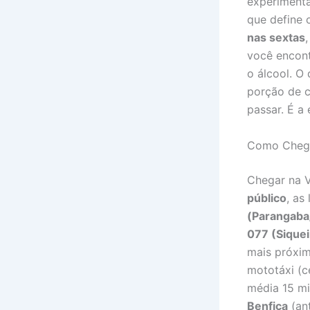
experiment
que define o
nas sextas
você encont
o álcool. O
porção de c
passar. É a
Como Chega
Chegar na V
público
, as
(Parangaba
077 (Siquei
mais próxi
mototáxi (c
média 15 mi
Benfica
(ant