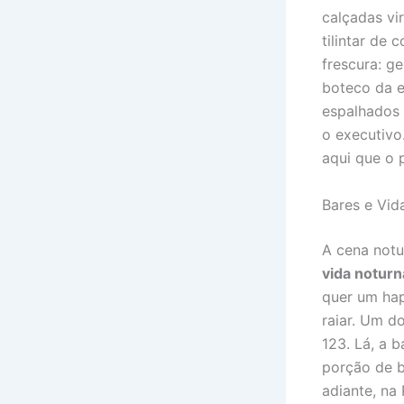
calçadas vi
tilintar de
frescura: g
boteco da e
espalhados 
o executivo
aqui que o 
Bares e Vid
A cena notu
vida noturn
quer um hap
raiar. Um d
123. Lá, a 
porção de b
adiante, na